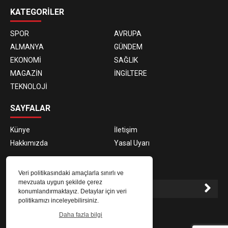
KATEGORİLER
SPOR
AVRUPA
ALMANYA
GÜNDEM
EKONOMİ
SAĞLIK
MAGAZİN
İNGİLTERE
TEKNOLOJİ
SAYFALAR
Künye
İletişim
Hakkımızda
Yasal Uyarı
E-BÜLTEN ABONELİĞİ
Veri politikasındaki amaçlarla sınırlı ve
mevzuata uygun şekilde çerez
konumlandırmaktayız. Detaylar için veri
politikamızı inceleyebilirsiniz.
E-Bülten aboneliği ile haberlere daha hızlı erişin.
Daha fazla bilgi