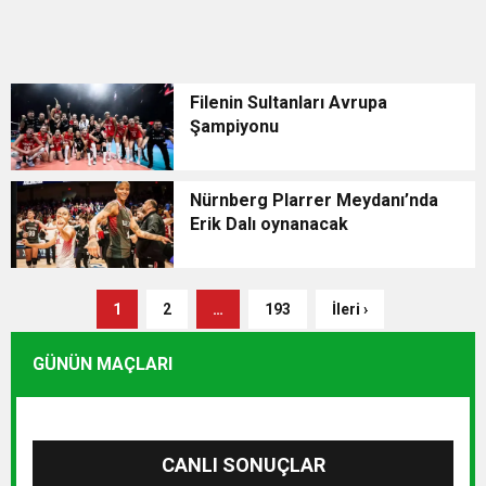
Filenin Sultanları Avrupa
Şampiyonu
Nürnberg Plarrer Meydanı’nda
Erik Dalı oynanacak
1
2
…
193
İleri ›
GÜNÜN MAÇLARI
CANLI SONUÇLAR