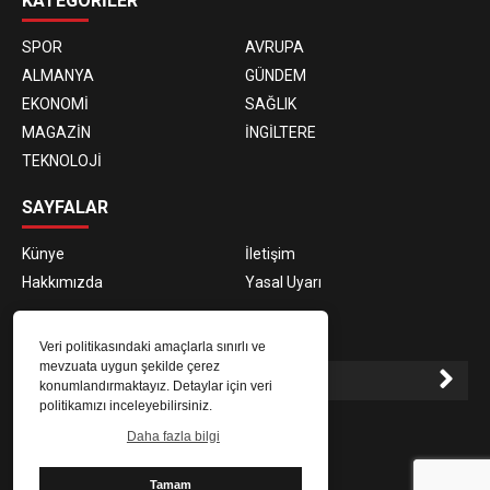
KATEGORİLER
SPOR
AVRUPA
ALMANYA
GÜNDEM
EKONOMİ
SAĞLIK
MAGAZİN
İNGİLTERE
TEKNOLOJİ
SAYFALAR
Künye
İletişim
Hakkımızda
Yasal Uyarı
E-BÜLTEN ABONELİĞİ
Veri politikasındaki amaçlarla sınırlı ve
mevzuata uygun şekilde çerez
konumlandırmaktayız. Detaylar için veri
politikamızı inceleyebilirsiniz.
E-Bülten aboneliği ile haberlere daha hızlı erişin.
Daha fazla bilgi
Tamam