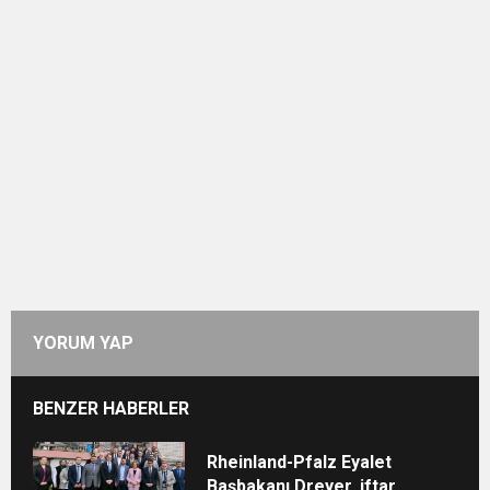
YORUM YAP
BENZER HABERLER
Rheinland-Pfalz Eyalet
Başbakanı Dreyer, iftar