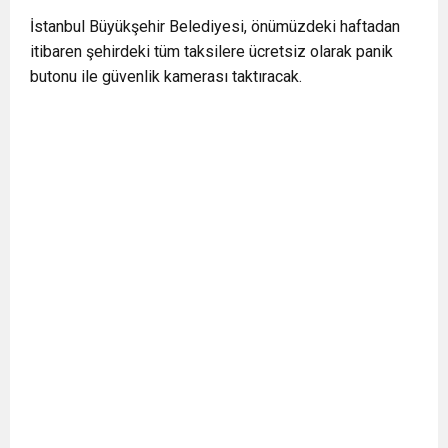
0:12
Nar suyunun antioksidan seviyesi yeşil çaydan
İstanbul Büyükşehir Belediyesi, önümüzdeki haftadan
itibaren şehirdeki tüm taksilere ücretsiz olarak panik
butonu ile güvenlik kamerası taktıracak.
0:07
DİTİB kurucularından Abdullah Uzunalioğlu‘nun
daha yüksek
1:05
KÖLN’DE SAĞLIK VE GÜZELLİK İKİNCİ KEZ
eşi son yolculuğuna uğurlandı
BULUŞUYOR