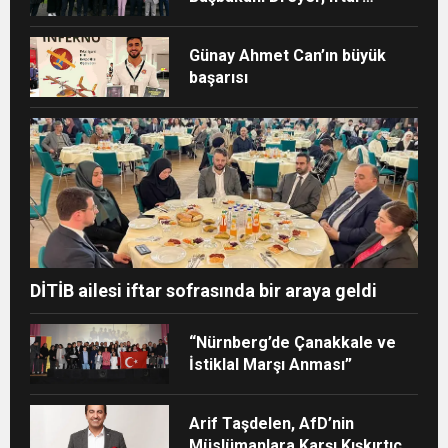
sofrasına katıldı
Günay Ahmet Can’ın büyük
başarısı
DİTİB ailesi iftar sofrasında bir araya geldi
“Nürnberg’de Çanakkale ve
İstiklal Marşı Anması”
Arif Taşdelen, AfD’nin
Müslümanlara Karşı Kışkırtıcı