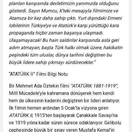
planları karışısında devletimizin yanımızda olduğunu
gösterdi. Sayın Mumcu, X’teki mesajıyla filmimize ve
Atamıza bir kez daha sahip çıktı. Yurt dışındaki Ermeni
lobilerinin Türkiye’ye ve Atatürk’e karşı yürüttüğü kara
propaganda hiçbir zaman başarıya ulaşmadı.
Ulaşamayacak! Bu hain saldırılar karşısında asla geri
adım atmayan, başta Türk halkı olmak üzere, hakikatin
peşindeki tüm uluslar, dünya tarihini değiştiren bu
büyük lidere sahip çıkmayı sürdürecekler.”
“ATATÜRK II” Filmi Bilgi Notu:
Bir Mehmet Ada Öztekin filmi
“ATATÜRK 1881-1919”
,
Millî Mücadele’yle kahramana dönüşerek hem kendi
hem de ülkesinin kaderini değiştiren bir lideri anlatıyor.
İlk filmin hemen ardından 5 Ocak’ta vizyona giren
ATATÜRK II
, 1915’ten başlayarak Çanakkale Savaşı’na
ve 1919 yılına kadar süren sürece odaklanıyor. Gelibolu
cephesinde büyük bir sınav veren Mustafa Kemal’in