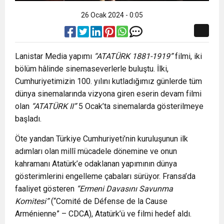
26 Ocak 2024 - 0:05
Lanistar Media yapımı
“ATATÜRK 1881-1919”
filmi, iki
bölüm hâlinde sinemaseverlerle buluştu. İlki,
Cumhuriyetimizin 100. yılını kutladığımız günlerde tüm
dünya sinemalarında vizyona giren eserin devam filmi
olan
“ATATÜRK II”
5 Ocak’ta sinemalarda gösterilmeye
başladı.
Öte yandan Türkiye Cumhuriyeti’nin kuruluşunun ilk
adımları olan millî mücadele dönemine ve onun
kahramanı Atatürk’e odaklanan yapımının dünya
gösterimlerini engelleme çabaları sürüyor. Fransa’da
faaliyet gösteren
“Ermeni Davasını Savunma
Komitesi”
(“Comité de Défense de la Cause
Arménienne” – CDCA), Atatürk’ü ve filmi hedef aldı.