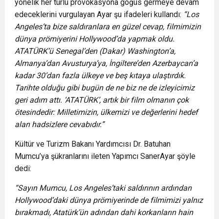
yönelik her türlü provokasyona göğüs germeye devam
edeceklerini vurgulayan Ayar şu ifadeleri kullandı:
“Los
Angeles’ta bize saldıranlara en güzel cevap, filmimizin
dünya prömiyerini Hollywood’da yapmak oldu.
ATATÜRK’ü Senegal’den (Dakar) Washington’a,
Almanya’dan Avusturya’ya, İngiltere’den Azerbaycan’a
kadar 30’dan fazla ülkeye ve beş kıtaya ulaştırdık.
Tarihte olduğu gibi bugün de ne biz ne de izleyicimiz
geri adım attı. ‘ATATÜRK’, artık bir film olmanın çok
ötesindedir: Milletimizin, ülkemizi ve değerlerini hedef
alan hadsizlere cevabıdır.”
Kültür ve Turizm Bakanı Yardımcısı Dr. Batuhan
Mumcu’ya şükranlarını ileten Yapımcı SanerAyar şöyle
dedi:
“Sayın Mumcu, Los Angeles’taki saldırının ardından
Hollywood’daki dünya prömiyerinde de filmimizi yalnız
bırakmadı, Atatürk’ün adından dahi korkanların hain