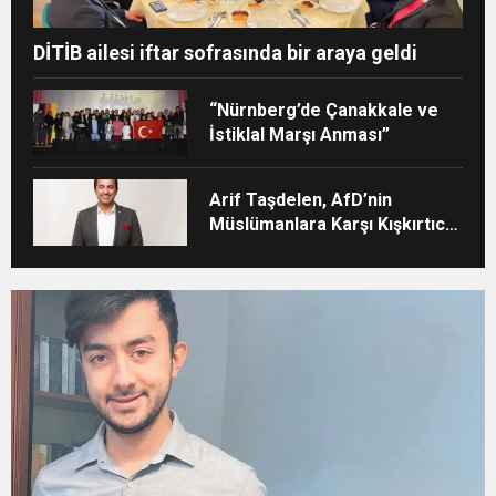
DİTİB ailesi iftar sofrasında bir araya geldi
“Nürnberg’de Çanakkale ve
İstiklal Marşı Anması”
Arif Taşdelen, AfD’nin
Müslümanlara Karşı Kışkırtıcı
Tutumunu Eleştirdi