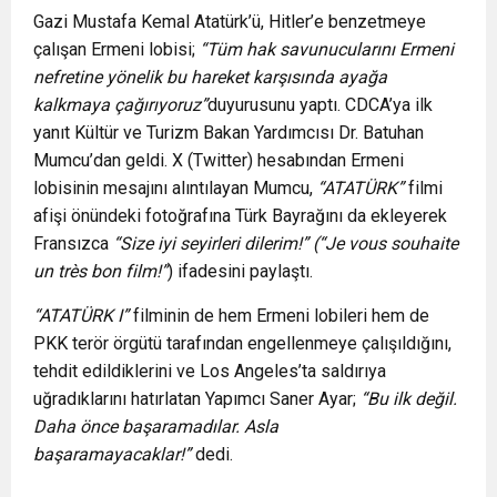
Gazi Mustafa Kemal Atatürk’ü, Hitler’e benzetmeye
çalışan Ermeni lobisi;
“Tüm hak savunucularını Ermeni
nefretine yönelik bu hareket karşısında ayağa
kalkmaya çağırıyoruz”
duyurusunu yaptı. CDCA’ya ilk
yanıt Kültür ve Turizm Bakan Yardımcısı Dr. Batuhan
Mumcu’dan geldi. X (Twitter) hesabından Ermeni
lobisinin mesajını alıntılayan Mumcu,
“ATATÜRK”
filmi
afişi önündeki fotoğrafına Türk Bayrağını da ekleyerek
Fransızca
“Size iyi seyirleri dilerim!” (“Je vous souhaite
un très bon film!”
) ifadesini paylaştı.
“ATATÜRK I”
filminin de hem Ermeni lobileri hem de
PKK terör örgütü tarafından engellenmeye çalışıldığını,
tehdit edildiklerini ve Los Angeles’ta saldırıya
uğradıklarını hatırlatan Yapımcı Saner Ayar;
“Bu ilk değil.
Daha önce başaramadılar. Asla
başaramayacaklar!”
dedi.