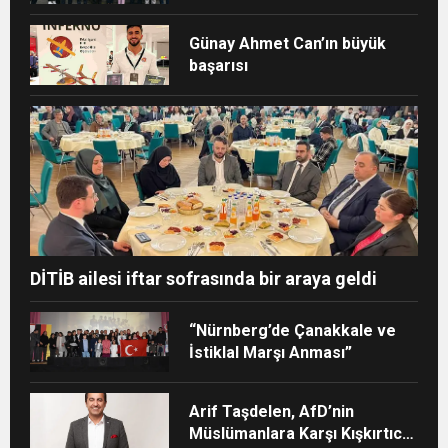
sofrasına katıldı
Günay Ahmet Can’ın büyük
başarısı
DİTİB ailesi iftar sofrasında bir araya geldi
“Nürnberg’de Çanakkale ve
İstiklal Marşı Anması”
Arif Taşdelen, AfD’nin
Müslümanlara Karşı Kışkırtıcı