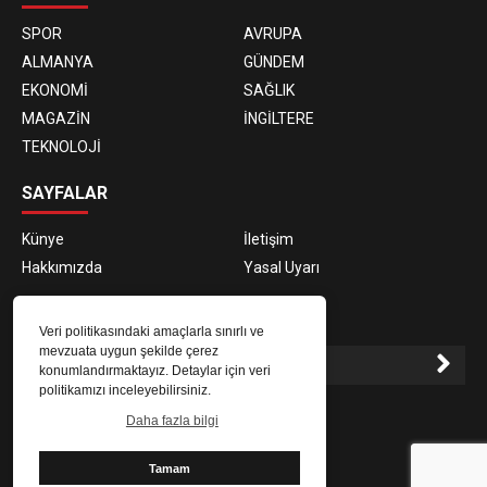
SPOR
AVRUPA
ALMANYA
GÜNDEM
EKONOMİ
SAĞLIK
MAGAZİN
İNGİLTERE
TEKNOLOJİ
SAYFALAR
Künye
İletişim
Hakkımızda
Yasal Uyarı
E-BÜLTEN ABONELİĞİ
Veri politikasındaki amaçlarla sınırlı ve
mevzuata uygun şekilde çerez
konumlandırmaktayız. Detaylar için veri
politikamızı inceleyebilirsiniz.
E-Bülten aboneliği ile haberlere daha hızlı erişin.
Daha fazla bilgi
Tamam