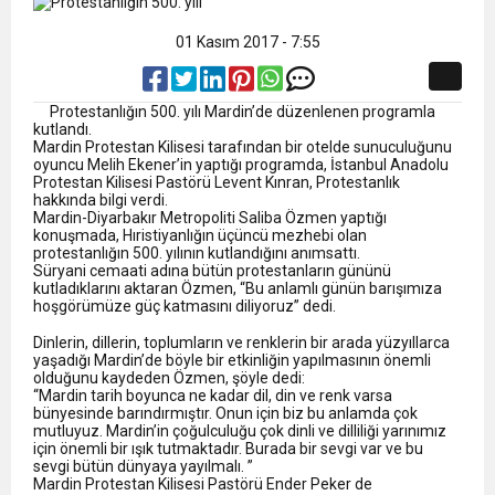
01 Kasım 2017 - 7:55
Protestanlığın 500. yılı Mardin’de düzenlenen programla
kutlandı.
Mardin Protestan Kilisesi tarafından bir otelde sunuculuğunu
oyuncu Melih Ekener’in yaptığı programda, İstanbul Anadolu
Protestan Kilisesi Pastörü Levent Kınran, Protestanlık
hakkında bilgi verdi.
Mardin-Diyarbakır Metropoliti Saliba Özmen yaptığı
konuşmada, Hıristiyanlığın üçüncü mezhebi olan
protestanlığın 500. yılının kutlandığını anımsattı.
Süryani cemaati adına bütün protestanların gününü
kutladıklarını aktaran Özmen, “Bu anlamlı günün barışımıza
hoşgörümüze güç katmasını diliyoruz” dedi.
Dinlerin, dillerin, toplumların ve renklerin bir arada yüzyıllarca
yaşadığı Mardin’de böyle bir etkinliğin yapılmasının önemli
olduğunu kaydeden Özmen, şöyle dedi:
“Mardin tarih boyunca ne kadar dil, din ve renk varsa
bünyesinde barındırmıştır. Onun için biz bu anlamda çok
mutluyuz. Mardin’in çoğulculuğu çok dinli ve dilliliği yarınımız
için önemli bir ışık tutmaktadır. Burada bir sevgi var ve bu
sevgi bütün dünyaya yayılmalı. ”
Mardin Protestan Kilisesi Pastörü Ender Peker de