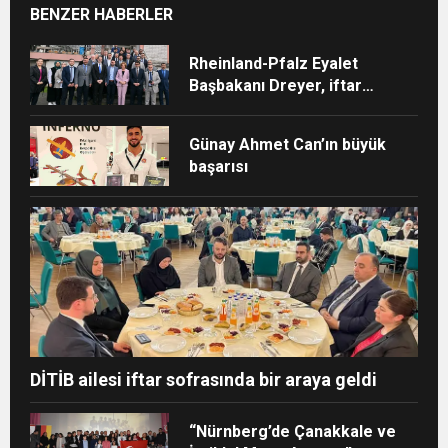
BENZER HABERLER
Rheinland-Pfalz Eyalet
Başbakanı Dreyer, iftar
sofrasına katıldı
Günay Ahmet Can’ın büyük
başarısı
DİTİB ailesi iftar sofrasında bir araya geldi
“Nürnberg’de Çanakkale ve