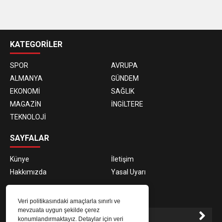
casino
siteleri
KATEGORİLER
SPOR
AVRUPA
ALMANYA
GÜNDEM
EKONOMİ
SAĞLIK
MAGAZİN
İNGİLTERE
TEKNOLOJİ
SAYFALAR
Künye
İletişim
Hakkımızda
Yasal Uyarı
E-BÜLTEN ABONELİĞİ
Veri politikasındaki amaçlarla sınırlı ve
mevzuata uygun şekilde çerez
konumlandırmaktayız. Detaylar için veri