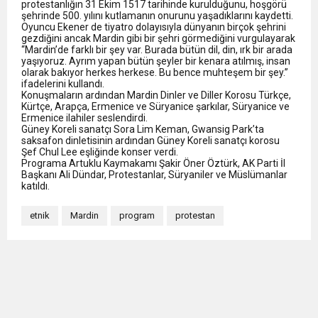
protestanlığın 31 Ekim 1517 tarihinde kurulduğunu, hoşgörü
şehrinde 500. yılını kutlamanın onurunu yaşadıklarını kaydetti.
Oyuncu Ekener de tiyatro dolayısıyla dünyanın birçok şehrini
gezdiğini ancak Mardin gibi bir şehri görmediğini vurgulayarak
“Mardin’de farklı bir şey var. Burada bütün dil, din, ırk bir arada
yaşıyoruz. Ayrım yapan bütün şeyler bir kenara atılmış, insan
olarak bakıyor herkes herkese. Bu bence muhteşem bir şey.”
ifadelerini kullandı.
Konuşmaların ardından Mardin Dinler ve Diller Korosu Türkçe,
Kürtçe, Arapça, Ermenice ve Süryanice şarkılar, Süryanice ve
Ermenice ilahiler seslendirdi.
Güney Koreli sanatçı Sora Lim Keman, Gwansig Park’ta
saksafon dinletisinin ardından Güney Koreli sanatçı korosu
Şef Chul Lee eşliğinde konser verdi.
Programa Artuklu Kaymakamı Şakir Öner Öztürk, AK Parti İl
Başkanı Ali Dündar, Protestanlar, Süryaniler ve Müslümanlar
katıldı.
etnik
Mardin
program
protestan