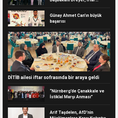
sofrasına katıldı
Günay Ahmet Can’ın büyük
başarısı
DİTİB ailesi iftar sofrasında bir araya geldi
“Nürnberg’de Çanakkale ve
İstiklal Marşı Anması”
Arif Taşdelen, AfD’nin