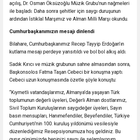
açılış, Dr. Osman Öksüzoğlu Müzik Grubu’nun nağmeleri
ile başladı. Daha sonra şehitler için saygı duruşunun
ardından İstiklal Marşımız ve Alman Milli Marşı okundu.
Cumhurbaşkanımızın mesajı dinlendi
Bilahare, Cumhurbaşkanımız Recep Tayyip Erdoğan’ın
kutlama mesajı perdeye yansıtıldı ve bol bol alkış aldı.
Sadık Kırıcı ve müzik grubunun sahne almasından sonra,
Başkonsolos Fatma Taşan Cebeci bir konuşma yaptı.
Cebeci uzun konuşmasında özetle şöyle konuştu:
“Kıymetli vatandaşlarımız, Almanya’da yaşayan Türk
toplumunun değerli üyeleri, Değerli Alman dostlarımız,
Sivil Toplum Kuruluşlarının saygıdeğer üyeleri, Sayın
basın mensupları, Hanımefendiler, Beyefendiler, Türkiye
Cumhuriyeti’nin 100. kuruluş yıldönümü vesilesiyle
düzenlediğimiz Resepsiyonumuza hoş geldiniz. Bu
gurur günümüzde hepinizi saygı ile selamlıyorum.