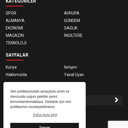
KATEGORİLER
SPOR
AVRUPA
ALMANYA
GÜNDEM
EKONOMİ
SAĞLIK
MAGAZİN
İNGİLTERE
TEKNOLOJİ
SAYFALAR
Künye
İletişim
Hakkımızda
Yasal Uyarı
E-BÜLTEN ABONELİĞİ
Veri politikasındaki amaçlarla sınırlı ve
mevzuata uygun şekilde çerez
konumlandırmaktayız. Detaylar için veri
politikamızı inceleyebilirsiniz.
E-Bülten aboneliği ile haberlere daha hızlı erişin.
Daha fazla bilgi
Tamam