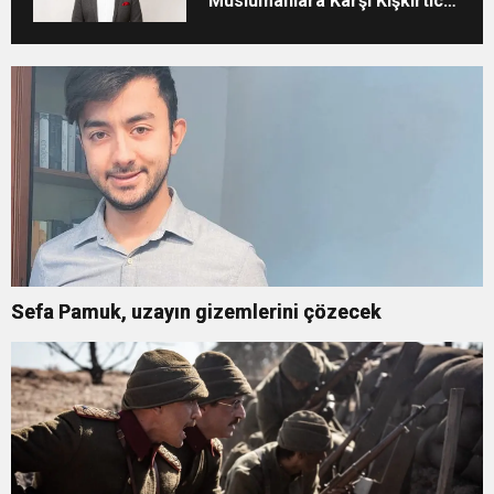
Müslümanlara Karşı Kışkırtıcı
Tutumunu Eleştirdi
Sefa Pamuk, uzayın gizemlerini çözecek