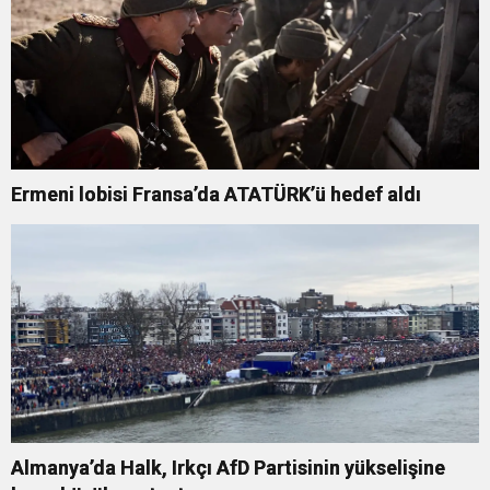
Ermeni lobisi Fransa’da ATATÜRK’ü hedef aldı
Almanya’da Halk, Irkçı AfD Partisinin yükselişine