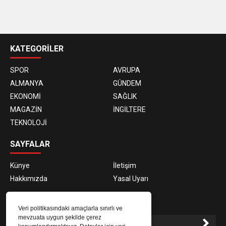
casino
siteleri
KATEGORİLER
SPOR
AVRUPA
ALMANYA
GÜNDEM
EKONOMİ
SAĞLIK
MAGAZİN
İNGİLTERE
TEKNOLOJİ
SAYFALAR
Künye
İletişim
Hakkımızda
Yasal Uyarı
E-BÜLTEN ABONELİĞİ
Veri politikasındaki amaçlarla sınırlı ve
mevzuata uygun şekilde çerez