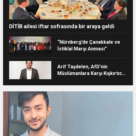
DİTİB ailesi iftar sofrasında bir araya geldi
“Nürnberg’de Çanakkale ve
İstiklal Marşı Anması”
Arif Taşdelen, AfD’nin
Müslümanlara Karşı Kışkırtıcı
Tutumunu Eleştirdi