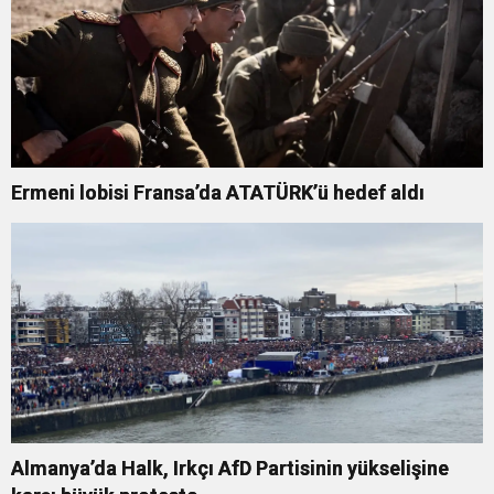
Ermeni lobisi Fransa’da ATATÜRK’ü hedef aldı
Almanya’da Halk, Irkçı AfD Partisinin yükselişine