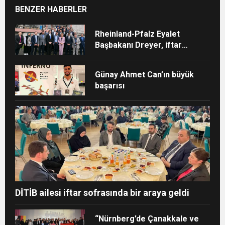
BENZER HABERLER
Rheinland-Pfalz Eyalet
Başbakanı Dreyer, iftar
sofrasına katıldı
Günay Ahmet Can’ın büyük
başarısı
DİTİB ailesi iftar sofrasında bir araya geldi
“Nürnberg’de Çanakkale ve