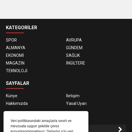
casino
siteleri
KATEGORİLER
SPOR
AVRUPA
ALMANYA
GÜNDEM
EKONOMİ
SAĞLIK
MAGAZİN
İNGİLTERE
TEKNOLOJİ
SAYFALAR
Künye
İletişim
Hakkımızda
Yasal Uyarı
E-BÜLTEN ABONELİĞİ
Veri politikasındaki amaçlarla sınırlı ve
mevzuata uygun şekilde çerez
konumlandırmaktayız. Detaylar için veri