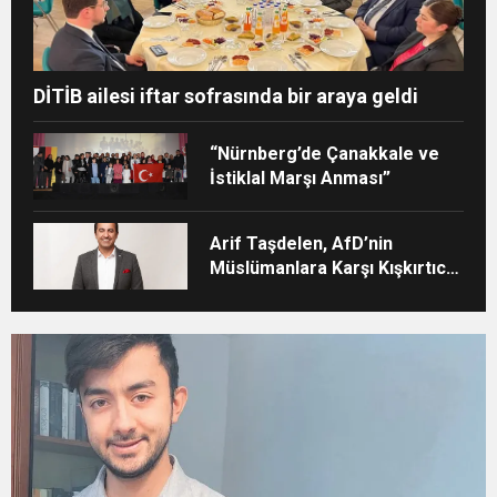
DİTİB ailesi iftar sofrasında bir araya geldi
“Nürnberg’de Çanakkale ve
İstiklal Marşı Anması”
Arif Taşdelen, AfD’nin
Müslümanlara Karşı Kışkırtıcı
Tutumunu Eleştirdi