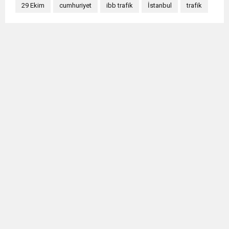
29 Ekim
cumhuriyet
ibb trafik
İstanbul
trafik