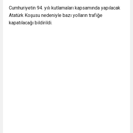
0:12
Nar suyunun antioksidan seviyesi yeşil çaydan
Cumhuriyetin 94. yılı kutlamaları kapsamında yapılacak
Atatürk Koşusu nedeniyle bazı yolların trafiğe
kapatılacağı bildirildi.
0:07
DİTİB kurucularından Abdullah Uzunalioğlu‘nun
daha yüksek
1:05
KÖLN’DE SAĞLIK VE GÜZELLİK İKİNCİ KEZ
eşi son yolculuğuna uğurlandı
BULUŞUYOR