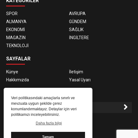
KATEGORİLER
SPOR
AVRUPA
ALMANYA
GÜNDEM
EKONOMİ
SAĞLIK
MAGAZİN
İNGİLTERE
TEKNOLOJİ
SAYFALAR
Künye
İletişim
Hakkımızda
Yasal Uyarı
E-BÜLTEN ABONELİĞİ
Veri politikasındaki amaçlarla sınırlı ve
mevzuata uygun şekilde çerez
konumlandırmaktayız. Detaylar için veri
politikamızı inceleyebilirsiniz.
E-Bülten aboneliği ile haberlere daha hızlı erişin.
Daha fazla bilgi
Tamam