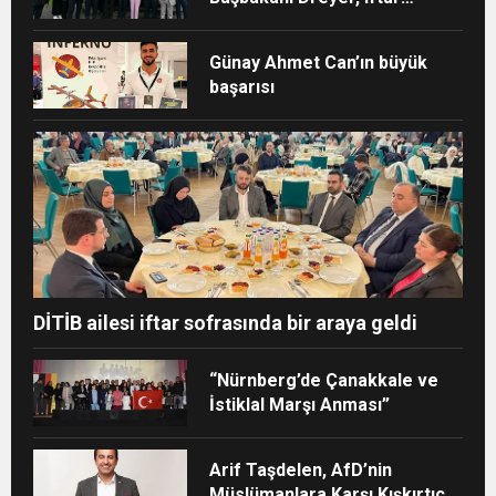
sofrasına katıldı
Günay Ahmet Can’ın büyük
başarısı
DİTİB ailesi iftar sofrasında bir araya geldi
“Nürnberg’de Çanakkale ve
İstiklal Marşı Anması”
Arif Taşdelen, AfD’nin
Müslümanlara Karşı Kışkırtıcı