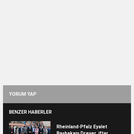
YORUM YAP
BENZER HABERLER
Rheinland-Pfalz Eyalet
Başbakanı Dreyer, iftar