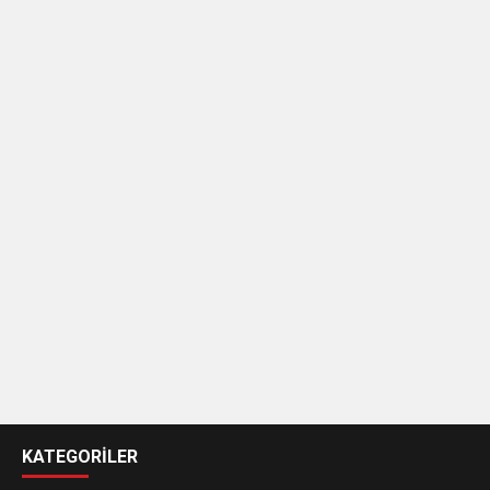
casino
siteleri
KATEGORİLER