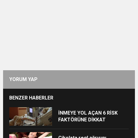
YORUM YAP
BENZER HABERLER
İNMEYE YOL AÇAN 6 RİSK
FAKTÖRÜNE DİKKAT
Çikolata regl ağrısını