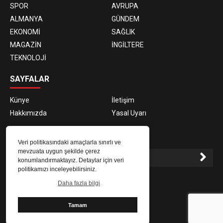
SPOR
AVRUPA
ALMANYA
GÜNDEM
EKONOMİ
SAĞLIK
MAGAZİN
İNGİLTERE
TEKNOLOJİ
SAYFALAR
Künye
İletişim
Hakkımızda
Yasal Uyarı
E-BÜLTEN ABONELİĞİ
Veri politikasındaki amaçlarla sınırlı ve
mevzuata uygun şekilde çerez
konumlandırmaktayız. Detaylar için veri
politikamızı inceleyebilirsiniz.
E-Bülten aboneliği ile haberlere daha hızlı erişin.
Daha fazla bilgi
Tamam