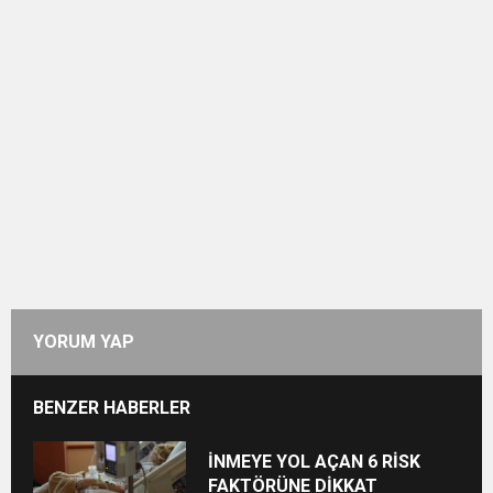
YORUM YAP
BENZER HABERLER
İNMEYE YOL AÇAN 6 RİSK
FAKTÖRÜNE DİKKAT