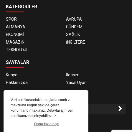
KATEGORİLER
SPOR
AVRUPA
ALMANYA
GÜNDEM
EKONOMİ
SAĞLIK
MAGAZİN
İNGİLTERE
TEKNOLOJİ
SAYFALAR
Künye
İletişim
Hakkımızda
Yasal Uyarı
E-BÜLTEN ABONELİĞİ
Veri politikasındaki amaçlarla sınırlı ve
mevzuata uygun şekilde çerez
konumlandırmaktayız. Detaylar için veri
politikamızı inceleyebilirsiniz.
E-Bülten aboneliği ile haberlere daha hızlı erişin.
Daha fazla bilgi