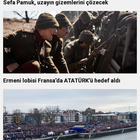
Sefa Pamuk, uzayın gizemlerini çözecek
Ermeni lobisi Fransa’da ATATÜRK’ü hedef aldı