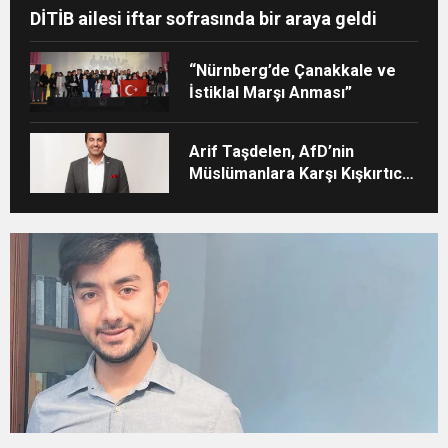
DİTİB ailesi iftar sofrasında bir araya geldi
“Nürnberg’de Çanakkale ve
İstiklal Marşı Anması”
Arif Taşdelen, AfD’nin
Müslümanlara Karşı Kışkırtıcı
Tutumunu Eleştirdi