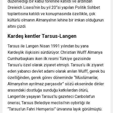
düzenlediği bir kabul törenine katıldı ve ardından
Dreieich Lisesi’nin bu yıl 20”si yapılan Politik Sohbet
toplantısına katıldı ve konuşmasında özellikle, çok
kültürlü olmanın Almanya’nın lehine bir imkan olduğunun
altını çizdi.
Kardeş kentler Tarsus-Langen
Tarsus ile Langen Nisan 1991 yılından bu yana
Kardeşlik ilişkisini sürdürüyor. Christian Wulff Almanya
Cumhurbaşkanı iken ilk resmi Türkiye gezisinde
Tarsus’u özel olarak ziyaret etmişti. Tarsus’u ilk ziyaret
eden yabancı devlet adamı olarak anılan Wulff, gerek bu
özelliğinden, gerek görev döneminde “Müslümanlar,
Almanya’nın ayrılmaz parçasıdır” sözü ekseninde dinler
arasındaki dostluğa sunduğu katkılardan ötürü,
Langen’de yaşayan Tarsus’lu gazeteci Canbolat’un
önerisi, Tarsus Belediye meclisi’nin oybirliği ile
“Tarsus’un Fahri Hemşerisi” ünvanına layık görülmüştü.