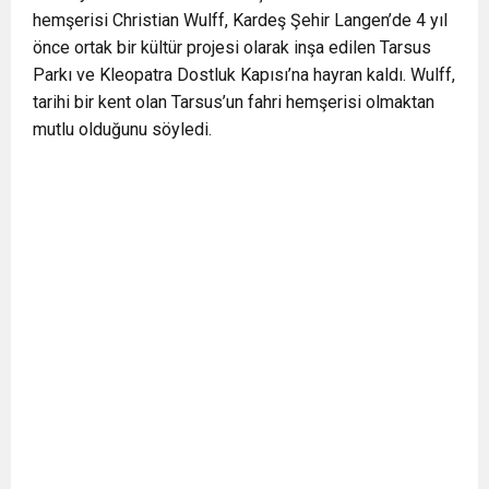
hemşerisi Christian Wulff, Kardeş Şehir Langen’de 4 yıl
0:12
Nar suyunun antioksidan seviyesi yeşil çaydan
önce ortak bir kültür projesi olarak inşa edilen Tarsus
Parkı ve Kleopatra Dostluk Kapısı’na hayran kaldı. Wulff,
0:07
DİTİB kurucularından Abdullah Uzunalioğlu‘nun
daha yüksek
tarihi bir kent olan Tarsus’un fahri hemşerisi olmaktan
mutlu olduğunu söyledi.
1:05
KÖLN’DE SAĞLIK VE GÜZELLİK İKİNCİ KEZ
eşi son yolculuğuna uğurlandı
BULUŞUYOR