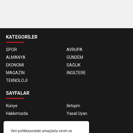
casino
siteleri
KATEGORİLER
SPOR
AVRUPA
ALMANYA
GÜNDEM
EKONOMİ
SAĞLIK
MAGAZİN
İNGİLTERE
TEKNOLOJİ
SAYFALAR
Künye
İletişim
Hakkımızda
Yasal Uyarı
E-BÜLTEN ABONELİĞİ
Veri politikasındaki amaçlarla sınırlı ve