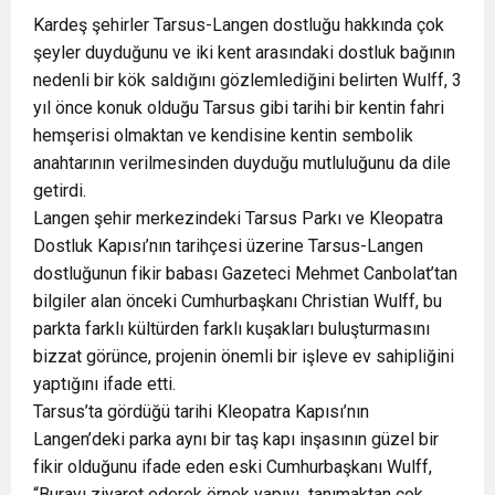
Kardeş şehirler Tarsus-Langen dostluğu hakkında çok
şeyler duyduğunu ve iki kent arasındaki dostluk bağının
nedenli bir kök saldığını gözlemlediğini belirten Wulff, 3
yıl önce konuk olduğu Tarsus gibi tarihi bir kentin fahri
hemşerisi olmaktan ve kendisine kentin sembolik
anahtarının verilmesinden duyduğu mutluluğunu da dile
getirdi.
Langen şehir merkezindeki Tarsus Parkı ve Kleopatra
Dostluk Kapısı’nın tarihçesi üzerine Tarsus-Langen
dostluğunun fikir babası Gazeteci Mehmet Canbolat’tan
bilgiler alan önceki Cumhurbaşkanı Christian Wulff, bu
parkta farklı kültürden farklı kuşakları buluşturmasını
bizzat görünce, projenin önemli bir işleve ev sahipliğini
yaptığını ifade etti.
Tarsus’ta gördüğü tarihi Kleopatra Kapısı’nın
Langen’deki parka aynı bir taş kapı inşasının güzel bir
fikir olduğunu ifade eden eski Cumhurbaşkanı Wulff,
“Burayı ziyaret ederek örnek yapıyı tanımaktan çok