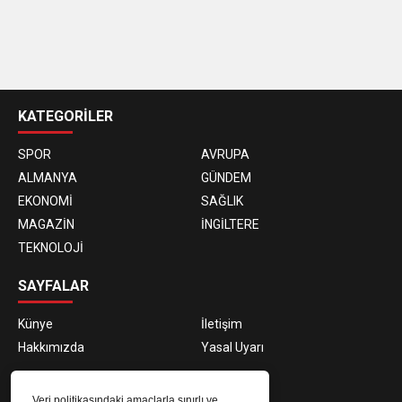
casino
siteleri
KATEGORİLER
SPOR
AVRUPA
ALMANYA
GÜNDEM
EKONOMİ
SAĞLIK
MAGAZİN
İNGİLTERE
TEKNOLOJİ
SAYFALAR
Künye
İletişim
Hakkımızda
Yasal Uyarı
E-BÜLTEN ABONELİĞİ
Veri politikasındaki amaçlarla sınırlı ve