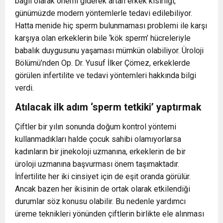
bağlı olarak önemi giderek artan erkek kısırlığı,
günümüzde modern yöntemlerle tedavi edilebiliyor.
Hatta menide hiç sperm bulunmaması problemi ile karşı
karşıya olan erkeklerin bile ‘kök sperm’ hücreleriyle
babalık duygusunu yaşaması mümkün olabiliyor. Üroloji
Bölümü’nden Op. Dr. Yusuf İlker Çömez, erkeklerde
görülen infertilite ve tedavi yöntemleri hakkında bilgi
verdi.
Atılacak ilk adım ‘sperm tetkiki’ yaptırmak
Çiftler bir yılın sonunda doğum kontrol yöntemi
kullanmadıkları halde çocuk sahibi olamıyorlarsa
kadınların bir jinekoloji uzmanına, erkeklerin de bir
üroloji uzmanına başvurması önem taşımaktadır.
İnfertilite her iki cinsiyet için de eşit oranda görülür.
Ancak bazen her ikisinin de ortak olarak etkilendiği
durumlar söz konusu olabilir. Bu nedenle yardımcı
üreme teknikleri yönünden çiftlerin birlikte ele alınması