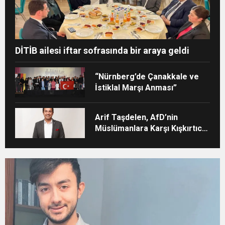
DİTİB ailesi iftar sofrasında bir araya geldi
“Nürnberg’de Çanakkale ve
İstiklal Marşı Anması”
Arif Taşdelen, AfD’nin
Müslümanlara Karşı Kışkırtıcı
Tutumunu Eleştirdi