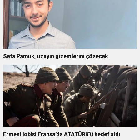
Sefa Pamuk, uzayın gizemlerini çözecek
Ermeni lobisi Fransa’da ATATÜRK’ü hedef aldı