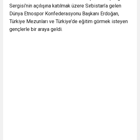
Sergisi’nin açılışına katılmak üzere Sırbistan’a gelen
0:12
Nar suyunun antioksidan seviyesi yeşil çaydan
Dünya Etnospor Konfederasyonu Başkanı Erdoğan,
Türkiye Mezunları ve Türkiye’de eğitim görmek isteyen
0:07
DİTİB kurucularından Abdullah Uzunalioğlu‘nun
daha yüksek
gençlerle bir araya geldi.
1:05
KÖLN’DE SAĞLIK VE GÜZELLİK İKİNCİ KEZ
eşi son yolculuğuna uğurlandı
BULUŞUYOR