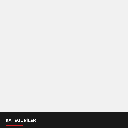
casino
siteleri
KATEGORİLER