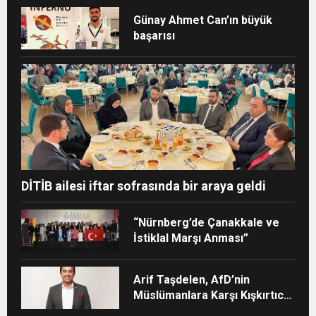
Günay Ahmet Can’ın büyük
başarısı
DİTİB ailesi iftar sofrasında bir araya geldi
“Nürnberg’de Çanakkale ve
İstiklal Marşı Anması”
Arif Taşdelen, AfD’nin
Müslümanlara Karşı Kışkırtıcı
Tutumunu Eleştirdi