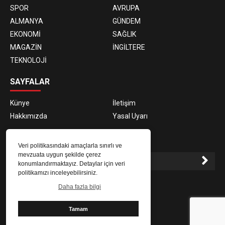
SPOR
AVRUPA
ALMANYA
GÜNDEM
EKONOMİ
SAĞLIK
MAGAZİN
İNGİLTERE
TEKNOLOJİ
SAYFALAR
Künye
İletişim
Hakkımızda
Yasal Uyarı
E-BÜLTEN ABONELİĞİ
Veri politikasındaki amaçlarla sınırlı ve
mevzuata uygun şekilde çerez
konumlandırmaktayız. Detaylar için veri
politikamızı inceleyebilirsiniz.
E-Bülten aboneliği ile haberlere daha hızlı erişin.
Daha fazla bilgi
Tamam