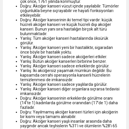
çok önce, 1761 yılında konmuştur.
Doğru: Akciğer kanseri vücut içinde yayılabilir. Tümörler
çoğunlukla beyne sıçrayabilir ve hayati fonksiyonları
etkileyebilir.
Doğru: Akciğer kanserinin iki temel tipi vardır: küçük
hücreli akciğer kanseri ve küçük hücreli dışı akciğer
kanseri. Bunun yanı sıra hastalığın birçok alt türü
bulunmaktadır.
Yanlış: Tüm akciğer kanseri hastalarında öksürük
görülür.
Yanlış: Akciğer kanseri yeni bir hastalıktır, sigaradan
önce böyle bir hastalık yoktu.
Yanlış: Akciğer kanseri sadece akciğerleri etkiler.
Yanlış: Bütün akciğer kanserleri birbirine benzer.
Yanlış: Akciğer kanseri sadece erkeklerde görülür.
Yanlış: İki akciğersiz yaşamak mümkün değildir. Bu
kapsamda cerrahi operasyonla kanserli hücrelerin
temizlenmesi de imkansızdır.
Yanlış: Akciğer kanseri sadece yaşlılarda görülür.
Yanlış: Akciğer kanseri diğer organlara sıçrarsa tedavisi
imkansızdır.
Doğru: Akciğer kanserinin erkeklerde görülme oranı
(14’te 1) kadınlarda görülme oranından (17’de 1) daha
fazladır.
Doğru: Yayılmamış akciğer kanseri türleri için akciğerin
bir kısmı veya tamamı alınabilir.
Doğru: Akciğer kanseri yaşlı insanlar arasında daha
yaygındır ancak teşhislerin %31’i ve ölümlerin %28’i 65