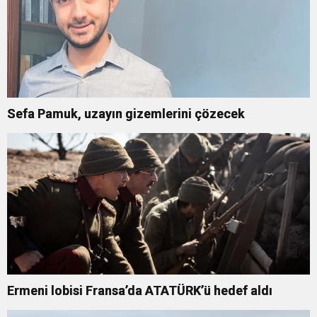
Sefa Pamuk, uzayın gizemlerini çözecek
Ermeni lobisi Fransa’da ATATÜRK’ü hedef aldı