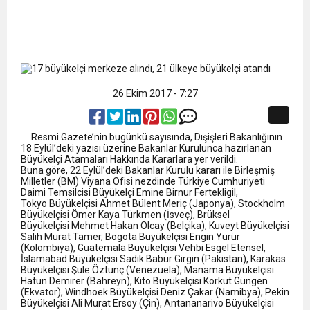
26 Ekim 2017 - 7:27
Resmi Gazete’nin bugünkü sayısında, Dışişleri Bakanlığının
18 Eylül’deki yazısı üzerine Bakanlar Kurulunca hazırlanan
Büyükelçi Atamaları Hakkında Kararlara yer verildi.
Buna göre, 22 Eylül’deki Bakanlar Kurulu kararı ile Birleşmiş
Milletler (BM) Viyana Ofisi nezdinde Türkiye Cumhuriyeti
Daimi Temsilcisi Büyükelçi Emine Birnur Fertekligil,
Tokyo Büyükelçisi Ahmet Bülent Meriç (Japonya), Stockholm
Büyükelçisi Ömer Kaya Türkmen (İsveç), Brüksel
Büyükelçisi Mehmet Hakan Olcay (Belçika), Kuveyt Büyükelçisi
Salih Murat Tamer, Bogota Büyükelçisi Engin Yürür
(Kolombiya), Guatemala Büyükelçisi Vehbi Esgel Etensel,
İslamabad Büyükelçisi Sadık Babür Girgin (Pakistan), Karakas
Büyükelçisi Şule Öztunç (Venezuela), Manama Büyükelçisi
Hatun Demirer (Bahreyn), Kito Büyükelçisi Korkut Güngen
(Ekvator), Windhoek Büyükelçisi Deniz Çakar (Namibya), Pekin
Büyükelçisi Ali Murat Ersoy (Çin), Antananarivo Büyükelçisi