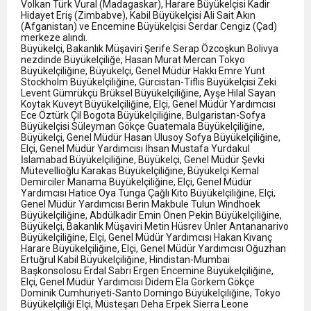
Volkan Türk Vural (Madagaskar), Harare Büyükelçisi Kadir
Hidayet Eriş (Zimbabve), Kabil Büyükelçisi Ali Sait Akın
(Afganistan) ve Encemine Büyükelçisi Serdar Cengiz (Çad)
merkeze alındı.
Büyükelçi, Bakanlık Müşaviri Şerife Serap Özcoşkun Bolivya
nezdinde Büyükelçiliğe, Hasan Murat Mercan Tokyo
Büyükelçiliğine, Büyükelçi, Genel Müdür Hakkı Emre Yunt
Stockholm Büyükelçiliğine, Gürcistan-Tiflis Büyükelçisi Zeki
Levent Gümrükçü Brüksel Büyükelçiliğine, Ayşe Hilal Sayan
Koytak Kuveyt Büyükelçiliğine, Elçi, Genel Müdür Yardımcısı
Ece Öztürk Çil Bogota Büyükelçiliğine, Bulgaristan-Sofya
Büyükelçisi Süleyman Gökçe Guatemala Büyükelçiliğine,
Büyükelçi, Genel Müdür Hasan Ulusoy Sofya Büyükelçiliğine,
Elçi, Genel Müdür Yardımcısı İhsan Mustafa Yurdakul
İslamabad Büyükelçiliğine, Büyükelçi, Genel Müdür Şevki
Mütevellioğlu Karakas Büyükelçiliğine, Büyükelçi Kemal
Demirciler Manama Büyükelçiliğine, Elçi, Genel Müdür
Yardımcısı Hatice Oya Tunga Çağlı Kito Büyükelçiliğine, Elçi,
Genel Müdür Yardımcısı Berin Makbule Tulun Windhoek
Büyükelçiliğine, Abdülkadir Emin Önen Pekin Büyükelçiliğine,
Büyükelçi, Bakanlık Müşaviri Metin Hüsrev Ünler Antananarivo
Büyükelçiliğine, Elçi, Genel Müdür Yardımcısı Hakan Kıvanç
Harare Büyükelçiliğine, Elçi, Genel Müdür Yardımcısı Oğuzhan
Ertuğrul Kabil Büyükelçiliğine, Hindistan-Mumbai
Başkonsolosu Erdal Sabri Ergen Encemine Büyükelçiliğine,
Elçi, Genel Müdür Yardımcısı Didem Ela Görkem Gökçe
Dominik Cumhuriyeti-Santo Domingo Büyükelçiliğine, Tokyo
Büyükelçiliği Elçi, Müsteşarı Deha Erpek Sierra Leone