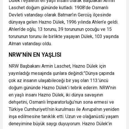
Dülek’i eyaletin en yaşlı insanı olarak Başbakan Armin
Laschet doğum gününde kutladı. 1908’de Osmanlı
Devleti vatandaşı olarak Batman’ın Gercüş ilçesinde
dünyaya gelen Hazno Dülek, 1996 yılında Ahlen’e geldi.
Ahlen’de oğlu, 13 torunu, 39 torununun çocuğu ve 15
torununun torunu ile birlikte yaşayan Dülek, 103 yaşında
Alman vatandaşı oldu.
NRW’NİN EN YAŞLISI
NRW Başbakanı Armin Laschet, Hazno Dülek için
yayınladığı mesajında şunlara değindi:’’Dünya çapında
çok az insanın ulaşabileceği bir yaş olan 113.’üncü
doğum gününde Hazno Dülek’i tebrik ederim. NRW’nin
en yaşlı insanı Hazno Dülek, iki dünya savaşının
dehşetini, Osmanlı İmparatorluğu’nun sona ermesi ve
Türkiye Cumhuriyeti’nin kurulması ile Avrupa’nın yeniden
inşa edilmesine tanıklık etti. Uzun ve olağanüstü yaşam
deneyimine büyük saygı duyuyorum. Hazno Dülek’in