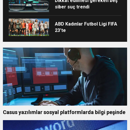
Dikkat edilmesi gereken beş
siber suç trendi
ABD Kadınlar Futbol Ligi FIFA
23’te
Casus yazılımlar sosyal platformlarda bilgi peşinde