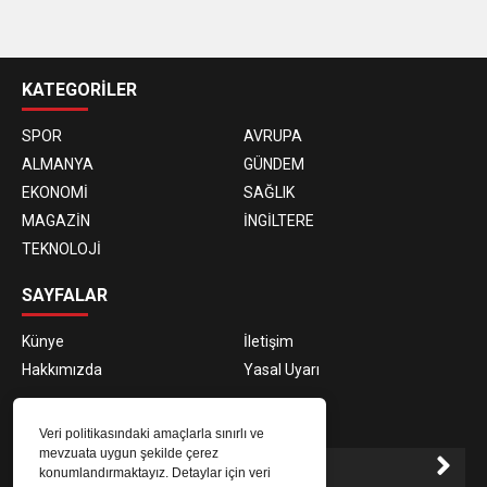
casino
siteleri
KATEGORİLER
SPOR
AVRUPA
ALMANYA
GÜNDEM
EKONOMİ
SAĞLIK
MAGAZİN
İNGİLTERE
TEKNOLOJİ
SAYFALAR
Künye
İletişim
Hakkımızda
Yasal Uyarı
E-BÜLTEN ABONELİĞİ
Veri politikasındaki amaçlarla sınırlı ve
mevzuata uygun şekilde çerez
konumlandırmaktayız. Detaylar için veri