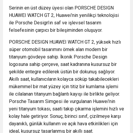
Serinin en üst düzey üyesi olan PORSCHE DESIGN
HUAWEI WATCH GT 2, Huawei’nin yenilikçi teknolojisi
ile Porsche Design’ın saf ve işlevsel tasarım
felsefesinin çarpıcı bir bileşiminden oluşuyor.
PORSCHE DESIGN HUAWEI WATCH GT 2, yüksek hızlı
süper otomobil tasarımını örnek alan modern bir
titanyum gövdeye sahip. İkonik Porsche Design
logosuna sahip çerçeve, saat kadranına kusursuz bir
şekilde entegre edilerek üstün bir dokunuş sağlıyor.
Akıllı saat, kullanıcıların kolayca söküp takabilecekleri
mükemmel bir mat yüzey için titiz bir kumlama işlemi
ile cilalanan titanyum bağlantı kayışı ile birlikte geliyor.
Porsche Tasarım Simgesi ile vurgulanan Huawei’nin
yeni titanyum tokası, saati takıp çıkarma işlemini hızlı ve
kolay hale getiriyor. Sonuç, birinci sınıf, çizilmeye karşı
dayanıklı, günlük kullanım ve açık hava etkinlikleri için
ideal, kusursuz tasarlanmış bir akıllı saat.