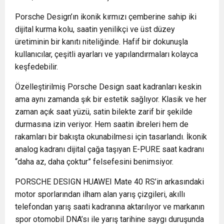
Porsche Design’ın ikonik kırmızı çemberine sahip iki
dijital kurma kolu, saatin yenilikçi ve üst düzey
üretiminin bir kanıtı niteliğinde. Hafif bir dokunuşla
kullanıcılar, çeşitli ayarları ve yapılandırmaları kolayca
keşfedebilir.
Özelleştirilmiş Porsche Design saat kadranları keskin
ama aynı zamanda şık bir estetik sağlıyor. Klasik ve her
zaman açık saat yüzü, satin bilekte zarif bir şekilde
durmasına izin veriyor. Hem saatin ibreleri hem de
rakamları bir bakışta okunabilmesi için tasarlandı. İkonik
analog kadranı dijital çağa taşıyan E-PURE saat kadranı
“daha az, daha çoktur” felsefesini benimsiyor.
PORSCHE DESIGN HUAWEI Mate 40 RS’in arkasındaki
motor sporlarından ilham alan yarış çizgileri, akıllı
telefondan yarış saati kadranına aktarılıyor ve markanın
spor otomobil DNA’sı ile yarış tarihine saygı duruşunda