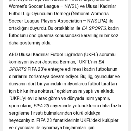
Women’s Soccer League – NWSL) ve Ulusal Kadınlar
Futbol Ligi Oyuncuları Derneği (National Women’s
Soccer League Players Association – NWSLPA) ile
ortaklığını duyurdu. Bu ortaklıklar ile
EA SPORTS
, kadın
futbolunu öne çıkarma konusundaki kararlılığını bir kez
daha göstermiş oldu.
ABD Ulusal Kadınlar Futbol Ligi’nden (UKFL) sorumlu
komisyon üyesi Jessica Berman, ¨UKFL’nin
EA
SPORTS
FIFA 23’e entegre edilmesi kadın futbolunun
sınırlarını zorlamaya devam ediyor. Bu; lig, oyuncular ve
dünyanın dört bir yanındaki milyonlarca futbol taraftarı
için bir kırılma noktası.¨ açıklamasını yaptı ve ekledi:
¨UKFL’yi evi olarak gören ve dünyada isim yapmış
sporcuların,
FIFA 23
sayesinde yeteneklerini daha fazla
sergileme fırsatı bulmalarından ötürü oldukça
heyecanlıyız. FIFA 23 fanatiklerinin UKFL’deki kulüpler
ve oyuncular ile oynamaya başlamaları için