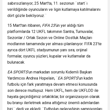
sabırsızlanıyor; 25 Mart’ta, 11. sezonun ¨start¨ı
verildiğinde oyuncuların ve ligin kutlamaya katılmalarını
dört gözle bekliyoruz.¨
15 Mart’tan itibaren,
FIFA 23
’ün yer aldığı tüm
platformlarda 12 UKFL takımının Santra, Turnuvalar,
Sezonlar / Ortak Sezon ve Online Dostluk Maçları
modlarının tamamında yer alması planlanıyor. FIFA 23’te
ayrıca dört UKFL stadyumunun yanı sıra; orijinal
formalar, oyuncu yüzleri, kupalar ve kutlamalar da
bulunacak.
EA SPORTS
’un markadan sorumlu Kıdemli Başkan
Yardımcısı Andrea Hopelain, ¨
EA SPORTS
‘un kadın
futbolu için fark yaratmaya devam etmesi konusunda
son derece mutluyuz. Hem UKFL, hem de UKFLOD ile
hayata geçirdiğimiz ortaklıklar, bir organizasyon olarak
bu branşı ilerletmek adına attığımız önemli adımlardan
biri.¨ dedi ve ekledi: ¨Futbolun geleceğinin şampiyonları