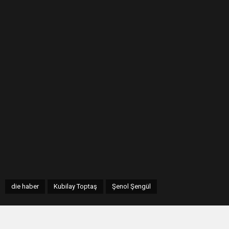
die haber
Kubilay Toptaş
Şenol Şengül