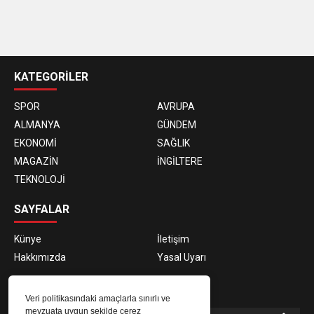
casino
siteleri
KATEGORİLER
SPOR
AVRUPA
ALMANYA
GÜNDEM
EKONOMİ
SAĞLIK
MAGAZİN
İNGİLTERE
TEKNOLOJİ
SAYFALAR
Künye
İletişim
Hakkımızda
Yasal Uyarı
E-BÜLTEN ABONELİĞİ
Veri politikasındaki amaçlarla sınırlı ve
mevzuata uygun şekilde çerez