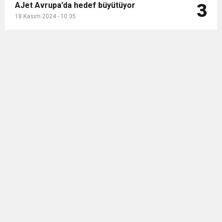
AJet Avrupa’da hedef büyütüyor
3
18 Kasım 2024 - 10:35