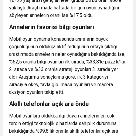
18-35 yaş arası genç anneler
grubunda bu oran %80’e
yaklaştı. Araştırmada haftada bir gün oyun oynadığını
söyleyen annelerin oranı ise %17,5 oldu.
Annelerin favorisi bilgi oyunları
Mobil oyun oynama konusunda annelerin büyük
çoğunluğunun oldukça aktif olduğunun ortaya çıktığı
araştırmada annelerin neler oynadığına bakıldığında ise;
%52,5 oranla bilgi oyunları ilk sırada, %33,8’le puzzle’lar
2. sırada ve %33 oranla strateji oyunları 3. sırada yer
aldı. Araştırma sonuçlarına göre; ilk 3 kategoriyi
sırasıyla okey, tavla gibi masa oyunları ve macera
aksiyon oyunları takip etti.
Akıllı telefonlar açık ara önde
Mobil oyunlara oldukça ilgi duyan annelerin en çok
tercih ettiği teknolojik cihazlarda sahiplik durumuna
bakıldığında %99,8’lik oranla akıllı telefonlar açık ara