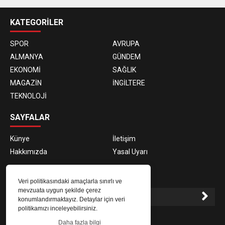
casino
siteleri
KATEGORİLER
SPOR
AVRUPA
ALMANYA
GÜNDEM
EKONOMİ
SAĞLIK
MAGAZİN
İNGİLTERE
TEKNOLOJİ
SAYFALAR
Künye
İletişim
Hakkımızda
Yasal Uyarı
E-BÜLTEN ABONELİĞİ
Veri politikasındaki amaçlarla sınırlı ve
mevzuata uygun şekilde çerez
konumlandırmaktayız. Detaylar için veri
politikamızı inceleyebilirsiniz.
E-Bülten aboneliği ile haberlere daha hızlı erişin.
Daha fazla bilgi