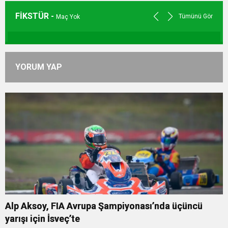
FİKSTÜR -
Tümünü Gör
Maç Yok
YORUM YAP
Alp Aksoy, FIA Avrupa Şampiyonası’nda üçüncü
yarışı için İsveç’te