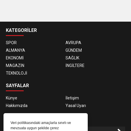
casino
siteleri
KATEGORİLER
SPOR
AVRUPA
ALMANYA
GÜNDEM
EKONOMİ
SAĞLIK
MAGAZİN
İNGİLTERE
TEKNOLOJİ
SAYFALAR
Künye
İletişim
Hakkımızda
Yasal Uyarı
E-BÜLTEN ABONELİĞİ
Veri politikasındaki amaçlarla sınırlı ve
mevzuata uygun şekilde çerez