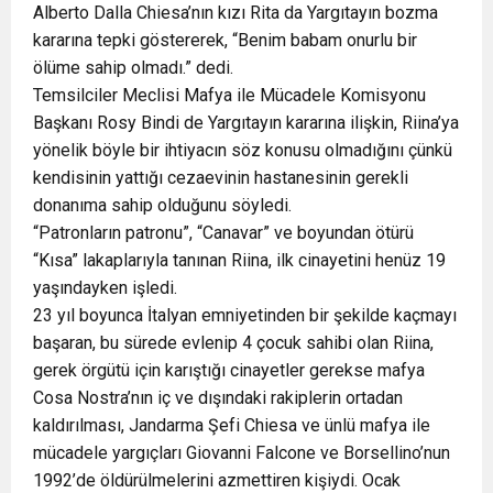
Alberto Dalla Chiesa’nın kızı Rita da Yargıtayın bozma
kararına tepki göstererek, “Benim babam onurlu bir
ölüme sahip olmadı.” dedi.
Temsilciler Meclisi Mafya ile Mücadele Komisyonu
Başkanı Rosy Bindi de Yargıtayın kararına ilişkin, Riina’ya
yönelik böyle bir ihtiyacın söz konusu olmadığını çünkü
kendisinin yattığı cezaevinin hastanesinin gerekli
donanıma sahip olduğunu söyledi.
“Patronların patronu”, “Canavar” ve boyundan ötürü
“Kısa” lakaplarıyla tanınan Riina, ilk cinayetini henüz 19
yaşındayken işledi.
23 yıl boyunca İtalyan emniyetinden bir şekilde kaçmayı
başaran, bu sürede evlenip 4 çocuk sahibi olan Riina,
gerek örgütü için karıştığı cinayetler gerekse mafya
Cosa Nostra’nın iç ve dışındaki rakiplerin ortadan
kaldırılması, Jandarma Şefi Chiesa ve ünlü mafya ile
mücadele yargıçları Giovanni Falcone ve Borsellino’nun
1992’de öldürülmelerini azmettiren kişiydi. Ocak