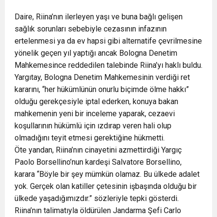
Daire, Riina’nın ilerleyen yaşı ve buna bağlı gelişen
sağlık sorunları sebebiyle cezasının infazının
ertelenmesi ya da ev hapsi gibi alternatife çevrilmesine
yönelik geçen yıl yaptığı ancak Bologna Denetim
Mahkemesince reddedilen talebinde Riina’yı haklı buldu.
Yargıtay, Bologna Denetim Mahkemesinin verdiği ret
kararını, “her hükümlünün onurlu biçimde ölme hakkı”
olduğu gerekçesiyle iptal ederken, konuya bakan
mahkemenin yeni bir inceleme yaparak, cezaevi
koşullarının hükümlü için ızdırap veren hali olup
olmadığını teyit etmesi gerektiğine hükmetti.
Öte yandan, Riina’nın cinayetini azmettirdiği Yargıç
Paolo Borsellino’nun kardeşi Salvatore Borsellino,
karara “Böyle bir şey mümkün olamaz. Bu ülkede adalet
yok. Gerçek olan katiller çetesinin işbaşında olduğu bir
ülkede yaşadığımızdır.” sözleriyle tepki gösterdi.
Riina’nın talimatıyla öldürülen Jandarma Şefi Carlo