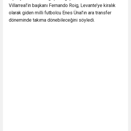
Villarreal’in başkanı Fernando Roig, Levante’ye kiralık
0:12
Nar suyunun antioksidan seviyesi yeşil çaydan
olarak giden milli futbolcu Enes Ünal’ın ara transfer
döneminde takıma dönebileceğini söyledi.
0:07
DİTİB kurucularından Abdullah Uzunalioğlu‘nun
daha yüksek
1:05
KÖLN’DE SAĞLIK VE GÜZELLİK İKİNCİ KEZ
eşi son yolculuğuna uğurlandı
BULUŞUYOR