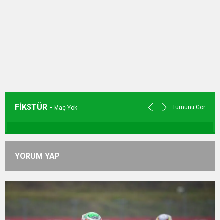
FİKSTÜR -
Tümünü Gör
Maç Yok
YORUM YAP