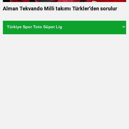
Alman Tekvando Milli takımı Türkler’den sorulur