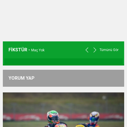
FİKSTÜR -
Tümünü Gör
Maç Yok
YORUM YAP