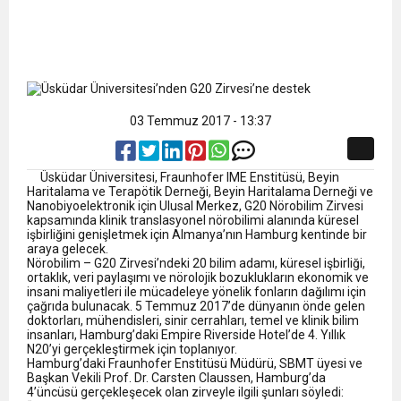
03 Temmuz 2017 - 13:37
Üsküdar Üniversitesi, Fraunhofer IME Enstitüsü, Beyin
Haritalama ve Terapötik Derneği, Beyin Haritalama Derneği ve
Nanobiyoelektronik için Ulusal Merkez, G20 Nörobilim Zirvesi
kapsamında klinik translasyonel nörobilimi alanında küresel
işbirliğini genişletmek için Almanya’nın Hamburg kentinde bir
araya gelecek.
Nörobilim – G20 Zirvesi’ndeki 20 bilim adamı, küresel işbirliği,
ortaklık, veri paylaşımı ve nörolojik bozuklukların ekonomik ve
insani maliyetleri ile mücadeleye yönelik fonların dağılımı için
çağrıda bulunacak. 5 Temmuz 2017’de dünyanın önde gelen
doktorları, mühendisleri, sinir cerrahları, temel ve klinik bilim
insanları, Hamburg’daki Empire Riverside Hotel’de 4. Yıllık
N20’yi gerçekleştirmek için toplanıyor.
Hamburg’daki Fraunhofer Enstitüsü Müdürü, SBMT üyesi ve
Başkan Vekili Prof. Dr. Carsten Claussen, Hamburg’da
4’üncüsü gerçekleşecek olan zirveyle ilgili şunları söyledi: