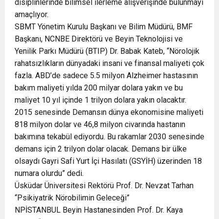
disiplinlerinde bilimsel ilerleme alışverişinde bulunmayı
amaçlıyor.
SBMT Yönetim Kurulu Başkanı ve Bilim Müdürü, BMF
Başkanı, NCNBE Direktörü ve Beyin Teknolojisi ve
Yenilik Parkı Müdürü (BTIP) Dr. Babak Kateb, “Nörolojik
rahatsızlıkların dünyadaki insani ve finansal maliyeti çok
fazla. ABD’de sadece 5.5 milyon Alzheimer hastasının
bakım maliyeti yılda 200 milyar dolara yakın ve bu
maliyet 10 yıl içinde 1 trilyon dolara yakın olacaktır.
2015 senesinde Demansın dünya ekonomisine maliyeti
818 milyon dolar ve 46,8 milyon civarında hastanın
bakımına tekabül ediyordu. Bu rakamlar 2030 senesinde
demans için 2 trilyon dolar olacak. Demans bir ülke
olsaydı Gayri Safi Yurt İçi Hasılatı (GSYİH) üzerinden 18
numara olurdu” dedi.
Üsküdar Üniversitesi Rektörü Prof. Dr. Nevzat Tarhan
“Psikiyatrik Nörobilimin Geleceği”
NPİSTANBUL Beyin Hastanesinden Prof. Dr. Kaya