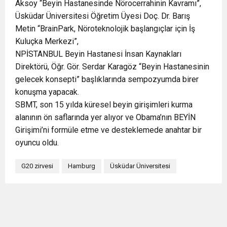
Aksoy “Beyin Hastanesinde Nörocerrahinin Kavramı”,
Üsküdar Üniversitesi Öğretim Üyesi Doç. Dr. Barış
Metin “BrainPark, Nöroteknolojik başlangıçlar için İş
Kuluçka Merkezi”,
NPİSTANBUL Beyin Hastanesi İnsan Kaynakları
Direktörü, Öğr. Gör. Serdar Karagöz “Beyin Hastanesinin
gelecek konsepti” başlıklarında sempozyumda birer
konuşma yapacak.
SBMT, son 15 yılda küresel beyin girişimleri kurma
alanının ön saflarında yer alıyor ve Obama’nın BEYİN
Girişimi’ni formüle etme ve desteklemede anahtar bir
oyuncu oldu.
G20 zirvesi
Hamburg
Üsküdar Üniversitesi