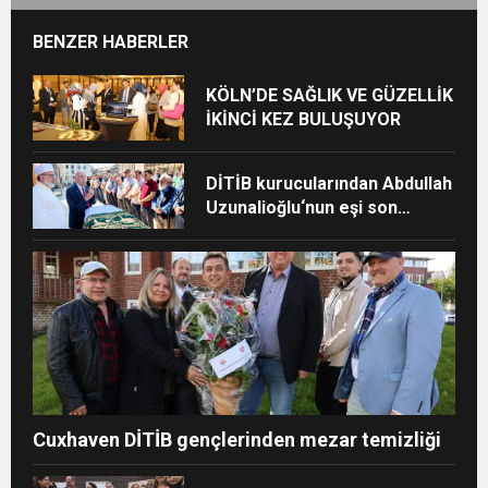
BENZER HABERLER
KÖLN’DE SAĞLIK VE GÜZELLİK
İKİNCİ KEZ BULUŞUYOR
DİTİB kurucularından Abdullah
Uzunalioğlu‘nun eşi son
yolculuğuna uğurlandı
Cuxhaven DİTİB gençlerinden mezar temizliği