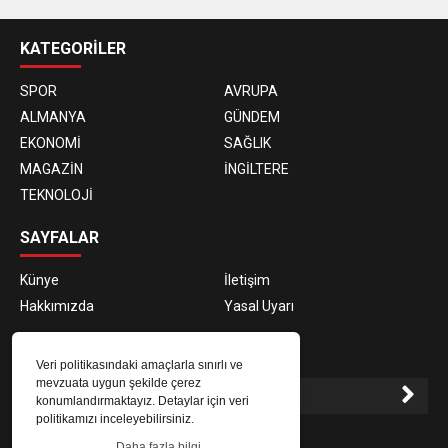
casino
siteleri
KATEGORİLER
SPOR
AVRUPA
ALMANYA
GÜNDEM
EKONOMİ
SAĞLIK
MAGAZİN
İNGİLTERE
TEKNOLOJİ
SAYFALAR
Künye
İletişim
Hakkımızda
Yasal Uyarı
E-BÜLTEN ABONELİĞİ
Veri politikasındaki amaçlarla sınırlı ve
mevzuata uygun şekilde çerez
konumlandırmaktayız. Detaylar için veri
politikamızı inceleyebilirsiniz.
E-Bülten aboneliği ile haberlere daha hızlı erişin.
Daha fazla bilgi