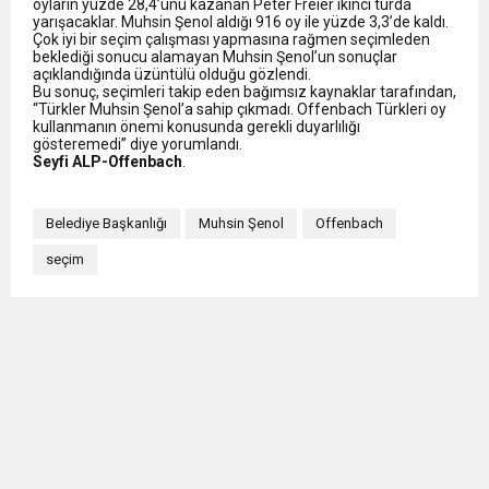
oyların yüzde 28,4’ünü kazanan Peter Freier ikinci turda
yarışacaklar. Muhsin Şenol aldığı 916 oy ile yüzde 3,3’de kaldı.
Çok iyi bir seçim çalışması yapmasına rağmen seçimleden
beklediği sonucu alamayan Muhsin Şenol’un sonuçlar
açıklandığında üzüntülü olduğu gözlendi.
Bu sonuç, seçimleri takip eden bağımsız kaynaklar tarafından,
“Türkler Muhsin Şenol’a sahip çıkmadı. Offenbach Türkleri oy
kullanmanın önemi konusunda gerekli duyarlılığı
gösteremedi” diye yorumlandı.
Seyfi ALP-Offenbach
.
Belediye Başkanlığı
Muhsin Şenol
Offenbach
seçim