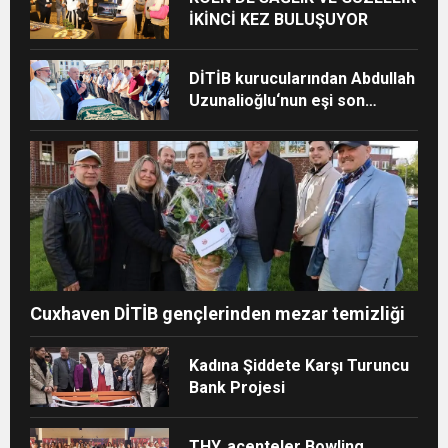
İKİNCİ KEZ BULUŞUYOR
DİTİB kurucularından Abdullah
Uzunalioğlu‘nun eşi son
yolculuğuna uğurlandı
Cuxhaven DİTİB gençlerinden mezar temizliği
Kadına Şiddete Karşı Turuncu
Bank Projesi
THY, acenteler Bowling