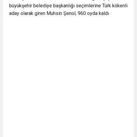
büyükşehir belediye başkanlığı seçimlerine Türk kökenli
0:12
Nar suyunun antioksidan seviyesi yeşil çaydan
aday olarak giren Muhsin Şenol, 960 oyda kaldı.
0:07
DİTİB kurucularından Abdullah Uzunalioğlu‘nun
daha yüksek
1:05
KÖLN’DE SAĞLIK VE GÜZELLİK İKİNCİ KEZ
eşi son yolculuğuna uğurlandı
BULUŞUYOR