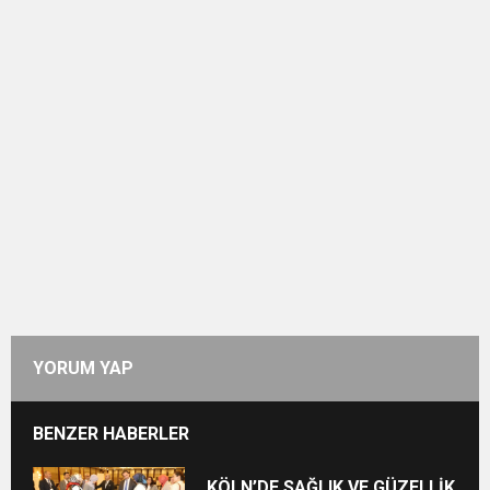
YORUM YAP
BENZER HABERLER
KÖLN’DE SAĞLIK VE GÜZELLİK