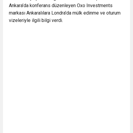
Ankara’da konferans düzenleyen Oxo Investments
0:12
Nar suyunun antioksidan seviyesi yeşil çaydan
markası Ankaralılara Londra’da mülk edinme ve oturum
vizeleriyle ilgili bilgi verdi.
0:07
DİTİB kurucularından Abdullah Uzunalioğlu‘nun
daha yüksek
1:05
KÖLN’DE SAĞLIK VE GÜZELLİK İKİNCİ KEZ
eşi son yolculuğuna uğurlandı
BULUŞUYOR