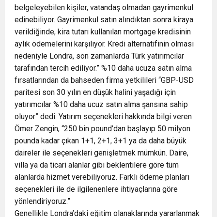
belgeleyebilen kişiler, vatandaş olmadan gayrimenkul
edinebiliyor. Gayrimenkul satın alındıktan sonra kiraya
verildiğinde, kira tutarı kullanılan mortgage kredisinin
aylık ödemelerini karşılıyor. Kredi alternatifinin olmasi
nedeniyle Londra, son zamanlarda Türk yatırımcılar
tarafından tercih ediliyor.” %10 daha ucuza satın alma
fırsatlarından da bahseden firma yetkilileri “GBP-USD
paritesi son 30 yılın en düşük halini yaşadığı için
yatırımcılar %10 daha ucuz satın alma şansına sahip
oluyor” dedi. Yatırım seçenekleri hakkında bilgi veren
Ömer Zengin, “250 bin pound’dan başlayıp 50 milyon
pounda kadar çıkan 1+1, 2+1, 3+1 ya da daha büyük
daireler ile seçenekleri genişletmek mümkün. Daire,
villa ya da ticari alanlar gibi beklentilere göre tüm
alanlarda hizmet verebiliyoruz. Farklı ödeme planları
seçenekleri ile de ilgilenenlere ihtiyaçlarına göre
yönlendiriyoruz.”
Genellikle Londra’daki eğitim olanaklarında yararlanmak