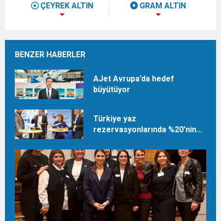
ÇEYREK ALTIN
GRAM ALTIN
BENZER HABERLER
AJet Avrupa’da hedef
büyütüyor
Türkiye yaz
rezervasyonlarında %20’nin
üzerinde artış