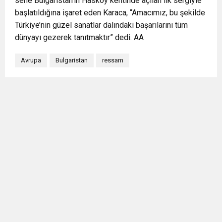
sene Bulgaristan’ın Hasköy kentinde açılan ilk sergiyle
başlatıldığına işaret eden Karaca, “Amacımız, bu şekilde
Türkiye’nin güzel sanatlar dalındaki başarılarını tüm
dünyayı gezerek tanıtmaktır” dedi. AA
Avrupa
Bulgaristan
ressam