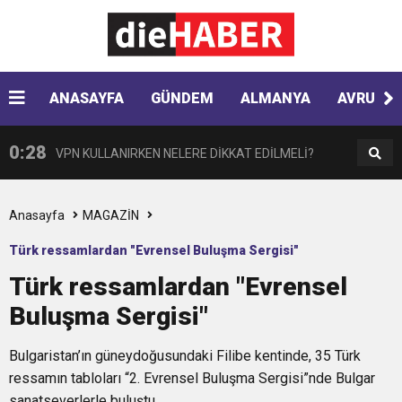
0:41
Çikolata regl ağrısını tetikleyebilir
0:33
ANASAYFA
GÜNDEM
ALMANYA
AVRUPA
Hyundai Yeni SANTA FE Amerika’da en iyi SUV
0:28
VPN KULLANIRKEN NELERE DİKKAT EDİLMELİ?
seçildi
0:17
HARON STONE VE GAYE DONAY ZAFER İŞARETİ
Anasayfa
MAGAZİN
Türk ressamlardan "Evrensel Buluşma Sergisi"
0:12
Nar suyunun antioksidan seviyesi yeşil çaydan
Türk ressamlardan "Evrensel
Buluşma Sergisi"
0:07
DİTİB kurucularından Abdullah Uzunalioğlu‘nun
daha yüksek
Bulgaristan’ın güneydoğusundaki Filibe kentinde, 35 Türk
1:05
KÖLN’DE SAĞLIK VE GÜZELLİK İKİNCİ KEZ
eşi son yolculuğuna uğurlandı
ressamın tabloları “2. Evrensel Buluşma Sergisi”nde Bulgar
sanatseverlerle buluştu.