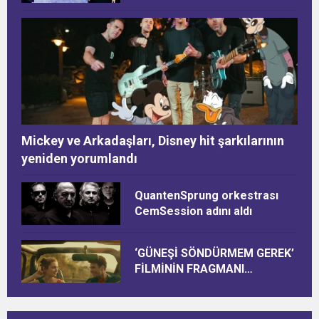
Mickey ve Arkadaşları, Disney hit şarkılarının
yeniden yorumlandı
QuantenSprung orkestrası
CemSession adını aldı
‘GÜNEŞİ SÖNDÜRMEM GEREK’
FİLMİNİN FRAGMANI
YAYINLANDI