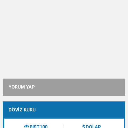
YORUM YAP
DÖVİZ KURU
BIST100
DOLAR