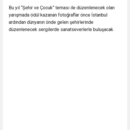
0:12
Nar suyunun antioksidan seviyesi yeşil çaydan
Bu yıl “Şehir ve Çocuk” teması ile düzenlenecek olan
yarışmada ödül kazanan fotoğraflar önce İstanbul
ardından dünyanın önde gelen şehirlerinde
0:07
DİTİB kurucularından Abdullah Uzunalioğlu‘nun
daha yüksek
düzenlenecek sergilerde sanatseverlerle buluşacak.
1:05
KÖLN’DE SAĞLIK VE GÜZELLİK İKİNCİ KEZ
eşi son yolculuğuna uğurlandı
BULUŞUYOR