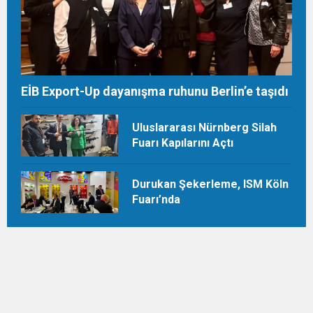
EİB Export-Up dayanışma ruhunu Berlin’e taşıdı
Uluslararası Nürnberg Silah
Fuarı Kapılarını Açtı
Durukan Şekerleme, ISM Köln
Fuarı’nda