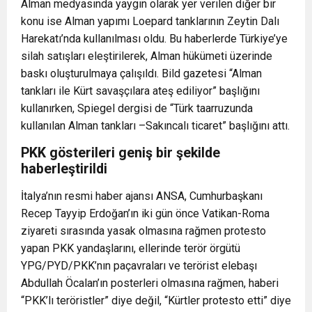
Alman medyasında yaygın olarak yer verilen diğer bir
konu ise Alman yapımı Loepard tanklarının Zeytin Dalı
Harekatı’nda kullanılması oldu. Bu haberlerde Türkiye’ye
silah satışları eleştirilerek, Alman hükümeti üzerinde
baskı oluşturulmaya çalışıldı. Bild gazetesi “Alman
tankları ile Kürt savaşçılara ateş ediliyor” başlığını
kullanırken, Spiegel dergisi de “Türk taarruzunda
kullanılan Alman tankları –Sakıncalı ticaret” başlığını attı.
PKK gösterileri geniş bir şekilde
haberleştirildi
İtalya’nın resmi haber ajansı ANSA, Cumhurbaşkanı
Recep Tayyip Erdoğan’ın iki gün önce Vatikan-Roma
ziyareti sırasında yasak olmasına rağmen protesto
yapan PKK yandaşlarını, ellerinde terör örgütü
YPG/PYD/PKK’nın paçavraları ve terörist elebaşı
Abdullah Öcalan’ın posterleri olmasına rağmen, haberi
“PKK’lı teröristler” diye değil, “Kürtler protesto etti” diye