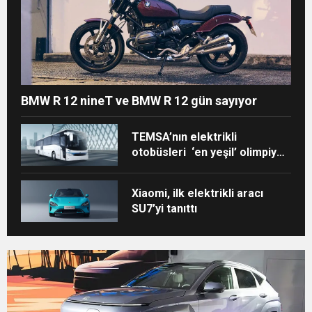
BMW R 12 nineT ve BMW R 12 gün sayıyor
TEMSA’nın elektrikli
otobüsleri ‘en yeşil’ olimpiyat
için Paris’te!
Xiaomi, ilk elektrikli aracı
SU7’yi tanıttı