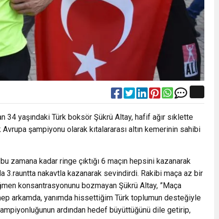
4 yaşındaki Türk boksör Şükrü Altay, hafif ağır sıklette
k Avrupa şampiyonu olarak kıtalararası altın kemerinin sahibi
bu zamana kadar ringe çıktığı 6 maçın hepsini kazanarak
 3.rauntta nakavtla kazanarak sevindirdi. Rakibi maça az bir
rağmen konsantrasyonunu bozmayan Şükrü Altay, ”Maça
 hep arkamda, yanımda hissettiğim Türk toplumun desteğiyle
ampiyonluğunun ardından hedef büyüttüğünü dile getirip,