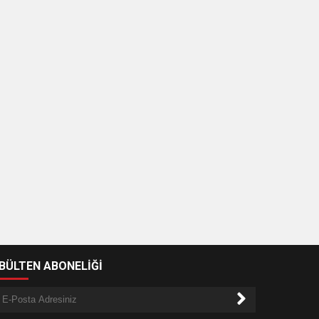
Şerifali
Escort
Kayaşehir
Escort
Eyüpsulta
Escort
Güngören
Escort
Esenler
Escort
Şişli
Escort
İzmir
Escort
Konak
Escort
Gaziemir
Escort
Bornova
Escort
Urla
Escort
Buca
-BÜLTEN ABONELİĞİ
Escort
Çiğli
Escort
Balçova
Escort