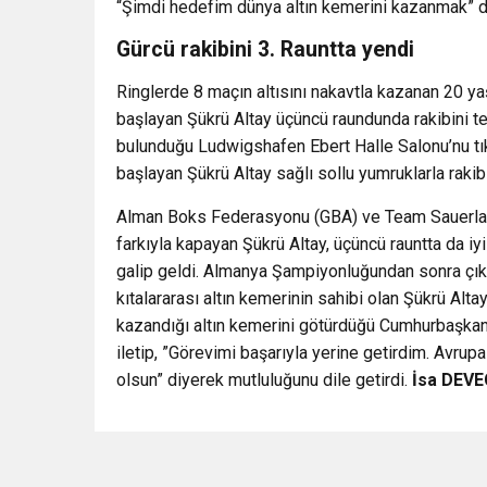
“Şimdi hedefim dünya altın kemerini kazanmak” d
Gürcü rakibini 3. Rauntta yendi
Ringlerde 8 maçın altısını nakavtla kazanan 20 y
başlayan Şükrü Altay üçüncü raundunda rakibini te
bulunduğu Ludwigshafen Ebert Halle Salonu’nu tık
başlayan Şükrü Altay sağlı sollu yumruklarla rakibi
Alman Boks Federasyonu (GBA) ve Team Sauerland’
farkıyla kapayan Şükrü Altay, üçüncü rauntta da iyi
galip geldi. Almanya Şampiyonluğundan sonra çık
kıtalararası altın kemerinin sahibi olan Şükrü A
kazandığı altın kemerini götürdüğü Cumhurbaşkan
iletip, ”Görevimi başarıyla yerine getirdim. Avr
olsun” diyerek mutluluğunu dile getirdi.
İsa DEV