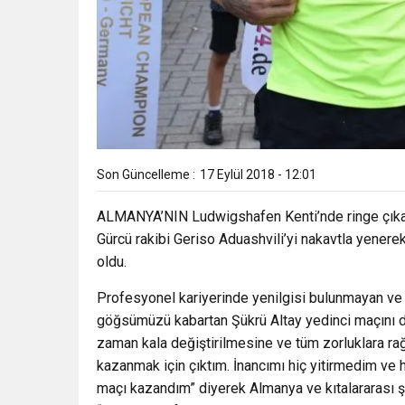
Son Güncelleme :
17 Eylül 2018 - 12:01
ALMANYA’NIN Ludwigshafen Kenti’nde ringe çıkan 3
Gürcü rakibi Geriso Aduashvili’yi nakavtla yenere
oldu.
Profesyonel kariyerinde yenilgisi bulunmayan ve 
göğsümüzü kabartan Şükrü Altay yedinci maçını da
zaman kala değiştirilmesine ve tüm zorluklara 
kazanmak için çıktım. İnancımı hiç yitirmedim ve
maçı kazandım” diyerek Almanya ve kıtalararası ş