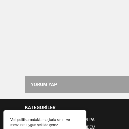
YORUM YAP
KATEGORİLER
SPOR
AVRUPA
Veri politikasındaki amaçlarla sınırlı ve
mevzuata uygun şekilde çerez
ALMANYA
GÜNDEM