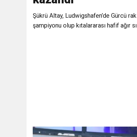
1:05
KÖLN’DE SAĞLIK VE GÜZE
Şükrü Altay, Ludwigshafen’de Gürcü rak
şampiyonu olup kıtalararası hafif ağır sı