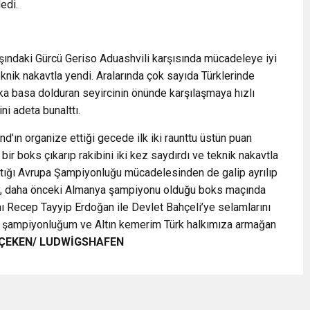
edi.
aşındaki Gürcü Geriso Aduashvili karşısında mücadeleye iyi
knik nakavtla yendi. Aralarında çok sayıda Türklerinde
a basa dolduran seyircinin önünde karşılaşmaya hızlı
ni adeta bunalttı.
ın organize ettiği gecede ilk iki raunttu üstün puan
 bir boks çıkarıp rakibini iki kez saydırdı ve teknik nakavtla
tığı Avrupa Şampiyonluğu mücadelesinden de galip ayrılıp
ltay, daha önceki Almanya şampiyonu olduğu boks maçında
ı Recep Tayyip Erdoğan ile Devlet Bahçeli’ye selamlarını
upa şampiyonluğum ve Altın kemerim Türk halkımıza armağan
EÇEKEN/ LUDWİGSHAFEN