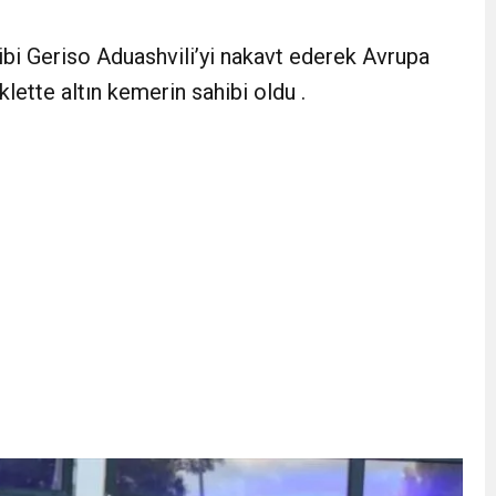
LLİK İKİNCİ KEZ BULUŞUYOR
ibi Geriso Aduashvili’yi nakavt ederek Avrupa
klette altın kemerin sahibi oldu .