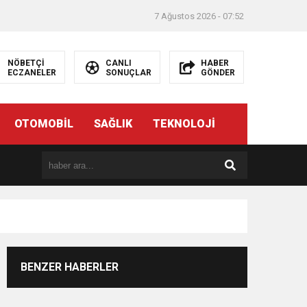
7 Ağustos 2026 - 07:52
NÖBETÇİ
CANLI
HABER
ECZANELER
SONUÇLAR
GÖNDER
OTOMOBİL
SAĞLIK
TEKNOLOJİ
Adana
Escort
Çukurova
Escort
Seyhan
Escort
BENZER HABERLER
Ankara
Escort
Keçiören
Escort