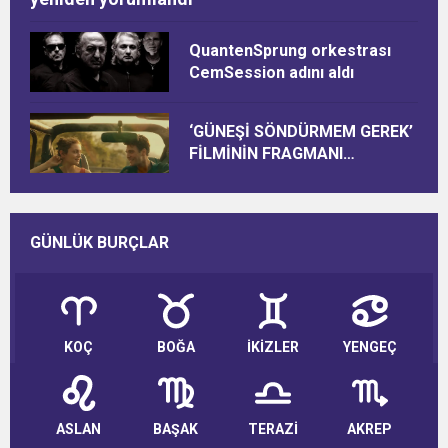
QuantenSprung orkestrası
CemSession adını aldı
‘GÜNEŞİ SÖNDÜRMEM GEREK’
FİLMİNİN FRAGMANI
YAYINLANDI
GÜNLÜK BURÇLAR
KOÇ
BOĞA
İKİZLER
YENGEÇ
ASLAN
BAŞAK
TERAZİ
AKREP