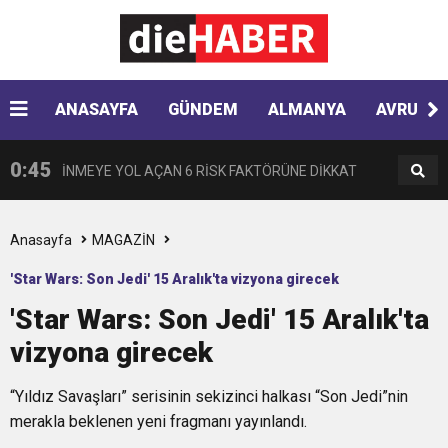
13:30
“Almanya’da Zorbalığa Uğradım, Türkiye’de
BULUŞUYOR
10:35
ANASAYFA
GÜNDEM
ALMANYA
AVRUPA
AJet Avrupa’da hedef büyütüyor
Ötekileştirildim”
0:45
İNMEYE YOL AÇAN 6 RİSK FAKTÖRÜNE DİKKAT
0:41
Çikolata regl ağrısını tetikleyebilir
Anasayfa
MAGAZİN
'Star Wars: Son Jedi' 15 Aralık'ta vizyona girecek
0:33
Hyundai Yeni SANTA FE Amerika’da en iyi SUV
'Star Wars: Son Jedi' 15 Aralık'ta
vizyona girecek
0:28
VPN KULLANIRKEN NELERE DİKKAT EDİLMELİ?
seçildi
“Yıldız Savaşları” serisinin sekizinci halkası “Son Jedi”nin
0:17
HARON STONE VE GAYE DONAY ZAFER İŞARETİ
merakla beklenen yeni fragmanı yayınlandı.