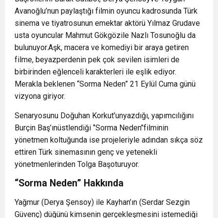
Avanoğlu’nun paylaştığı filmin oyuncu kadrosunda Türk
sinema ve tiyatrosunun emektar aktörü Yılmaz Grudave
usta oyuncular Mahmut Gökgözile Nazlı Tosunoğlu da
bulunuyor.Aşk, macera ve komediyi bir araya getiren
filme, beyazperdenin pek çok sevilen isimleri de
birbirinden eğlenceli karakterleri ile eşlik ediyor.
Merakla beklenen “Sorma Neden” 21 Eylül Cuma günü
vizyona giriyor.
Senaryosunu Doğuhan Korkut’unyazdığı, yapımcılığını
Burçin Baş’ınüstlendiği ‘’Sorma Neden’’filminin
yönetmen koltuğunda ise projeleriyle adından sıkça söz
ettiren Türk sinemasının genç ve yetenekli
yönetmenlerinden Tolga Başoturuyor.
“Sorma Neden” Hakkında
Yağmur (Derya Şensoy) ile Kayhan’ın (Serdar Sezgin
Güvenç) düğünü kimsenin gerçekleşmesini istemediği