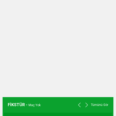
FİKSTÜR -
Tümünü Gör
Maç Yok