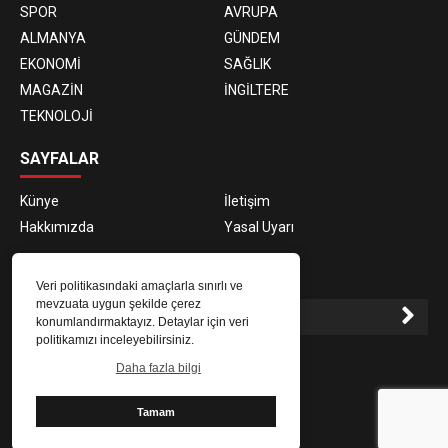
SPOR
AVRUPA
ALMANYA
GÜNDEM
EKONOMİ
SAĞLIK
MAGAZİN
İNGİLTERE
TEKNOLOJİ
SAYFALAR
Künye
İletişim
Hakkımızda
Yasal Uyarı
E-BÜLTEN ABONELİĞİ
Veri politikasındaki amaçlarla sınırlı ve
mevzuata uygun şekilde çerez
konumlandırmaktayız. Detaylar için veri
politikamızı inceleyebilirsiniz.
E-Bülten aboneliği ile haberlere daha hızlı erişin.
Daha fazla bilgi
Tamam