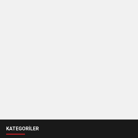
casino
siteleri
KATEGORİLER