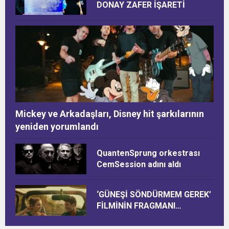
DONAY ZAFER İŞARETİ
Mickey ve Arkadaşları, Disney hit şarkılarının
yeniden yorumlandı
QuantenSprung orkestrası
CemSession adını aldı
‘GÜNEŞİ SÖNDÜRMEM GEREK’
FİLMİNİN FRAGMANI
YAYINLANDI