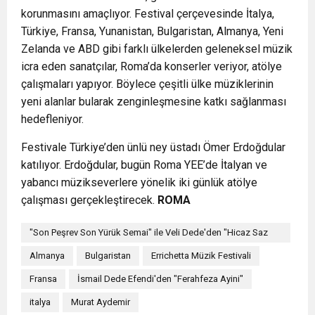
korunmasını amaçlıyor. Festival çerçevesinde İtalya,
Türkiye, Fransa, Yunanistan, Bulgaristan, Almanya, Yeni
Zelanda ve ABD gibi farklı ülkelerden geleneksel müzik
icra eden sanatçılar, Roma’da konserler veriyor, atölye
çalışmaları yapıyor. Böylece çeşitli ülke müziklerinin
yeni alanlar bularak zenginleşmesine katkı sağlanması
hedefleniyor.
Festivale Türkiye’den ünlü ney üstadı Ömer Erdoğdular
katılıyor. Erdoğdular, bugün Roma YEE’de İtalyan ve
yabancı müzikseverlere yönelik iki günlük atölye
çalışması gerçekleştirecek.
ROMA
"Son Peşrev Son Yürük Semai" ile Veli Dede'den "Hicaz Saz
Semaisi"
Almanya
Bulgaristan
Errichetta Müzik Festivali
Fransa
İsmail Dede Efendi'den "Ferahfeza Ayini"
italya
Murat Aydemir