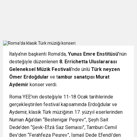
İtalya’nın başkenti Roma’da,
Yunus Emre Enstitüsü’
nün
desteğiyle düzenlenen
8. Errichetta Uluslararası
Geleneksel Müzik Festivali
‘nde ünlü
Türk neyzen
Ömer Erdoğdular
ve t
ambur sanatçısı Murat
Aydemir
konser verdi.
Roma YEE’nin desteğiyle 11-18 Ocak tarihlerinde
gerçekleştirilen festival kapsamında Erdoğdular ve
Aydemir, klasik Türk müziğinin 17. yüzyıl eserlerinden
Numan Ağa’dan “Bestenigar Peşrev”, Şeyh Sait
Dede’den “Şevk-Efzâ Saz Semaisi”, Tamburi Cemil
Bey’den “Ferahfeza Peşrev”, İsmail Dede Efendi’den