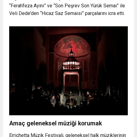
“Ferahfeza Ayini” ve “Son Peşrev Son Yürük Semai” ile
Veli Dede’den “Hicaz Saz Semaisi” parçalarını icra etti.
Amaç geleneksel müziği korumak
Errichetta Müzik Festivali, geleneksel halk müziklerinin