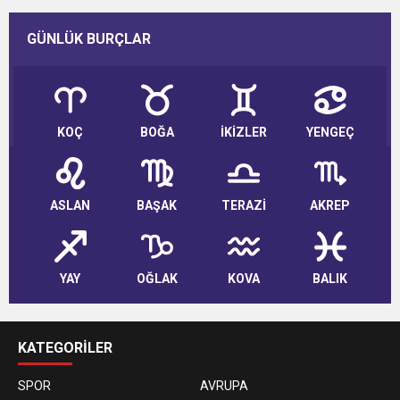
GÜNLÜK BURÇLAR
KOÇ
BOĞA
İKİZLER
YENGEÇ
ASLAN
BAŞAK
TERAZİ
AKREP
YAY
OĞLAK
KOVA
BALIK
KATEGORİLER
SPOR
AVRUPA