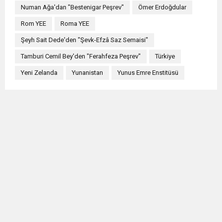
Numan Ağa'dan "Bestenigar Peşrev"
Ömer Erdoğdular
Rom YEE
Roma YEE
Şeyh Sait Dede'den "Şevk-Efzâ Saz Semaisi"
Tamburi Cemil Bey'den "Ferahfeza Peşrev"
Türkiye
Yeni Zelanda
Yunanistan
Yunus Emre Enstitüsü