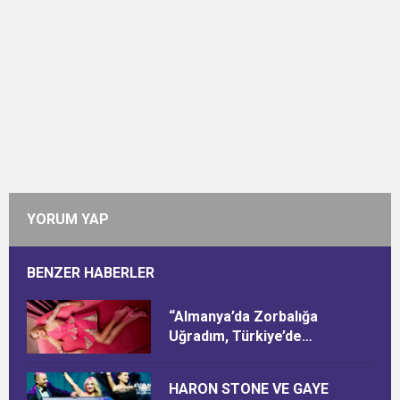
YORUM YAP
BENZER HABERLER
“Almanya’da Zorbalığa
Uğradım, Türkiye’de
Ötekileştirildim”
HARON STONE VE GAYE