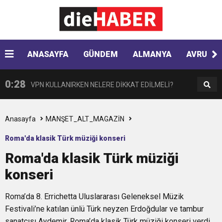
0:41
Çikolata regl ağrısını tetikleyebilir
0:33
ANASAYFA
GÜNDEM
ALMANYA
AVRUPA
Hyundai Yeni SANTA FE Amerika’da en iyi SUV
0:28
VPN KULLANIRKEN NELERE DİKKAT EDİLMELİ?
seçildi
0:17
HARON STONE VE GAYE DONAY ZAFER İŞARETİ
Anasayfa
MANŞET_ALT_MAGAZİN
Roma'da klasik Türk müziği konseri
0:12
Nar suyunun antioksidan seviyesi yeşil çaydan
Roma'da klasik Türk müziği
konseri
0:07
DİTİB kurucularından Abdullah Uzunalioğlu‘nun
daha yüksek
Roma’da 8. Errichetta Uluslararası Geleneksel Müzik
1:05
KÖLN’DE SAĞLIK VE GÜZELLİK İKİNCİ KEZ
eşi son yolculuğuna uğurlandı
Festivali’ne katılan ünlü Türk neyzen Erdoğdular ve tambur
sanatçısı Aydemir, Roma’da klasik Türk müziği konseri verdi.