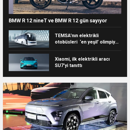
BMW R 12 nineT ve BMW R 12 gün sayıyor
TEMSA’nın elektrikli
otobüsleri ‘en yeşil’ olimpiyat
için Paris’te!
Xiaomi, ilk elektrikli aracı
SU7’yi tanıttı