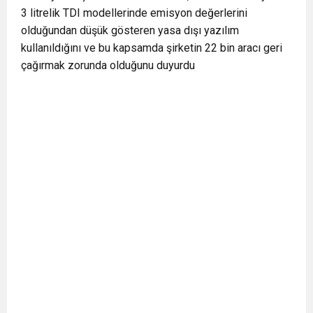
3 litrelik TDI modellerinde emisyon değerlerini
0:12
Nar suyunun antioksidan seviyesi yeşil çaydan
olduğundan düşük gösteren yasa dışı yazılım
kullanıldığını ve bu kapsamda şirketin 22 bin aracı geri
0:07
DİTİB kurucularından Abdullah Uzunalioğlu‘nun
daha yüksek
çağırmak zorunda olduğunu duyurdu
1:05
KÖLN’DE SAĞLIK VE GÜZELLİK İKİNCİ KEZ
eşi son yolculuğuna uğurlandı
BULUŞUYOR