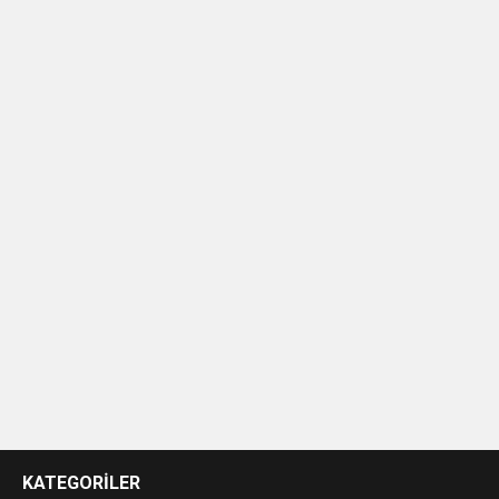
casino
siteleri
KATEGORİLER