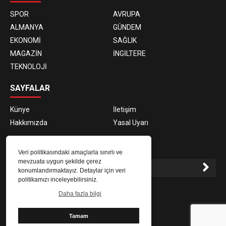
SPOR
AVRUPA
ALMANYA
GÜNDEM
EKONOMİ
SAĞLIK
MAGAZİN
İNGİLTERE
TEKNOLOJİ
SAYFALAR
Künye
İletişim
Hakkımızda
Yasal Uyarı
E-BÜLTEN ABONELİĞİ
Veri politikasındaki amaçlarla sınırlı ve
mevzuata uygun şekilde çerez
konumlandırmaktayız. Detaylar için veri
politikamızı inceleyebilirsiniz.
E-Bülten aboneliği ile haberlere daha hızlı erişin.
Daha fazla bilgi
Tamam