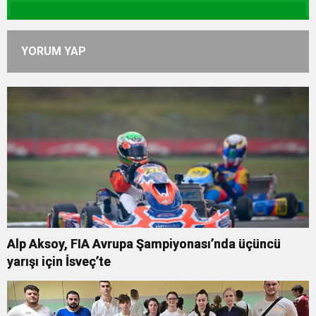
YORUM YAP
Alp Aksoy, FIA Avrupa Şampiyonası’nda üçüncü
yarışı için İsveç’te