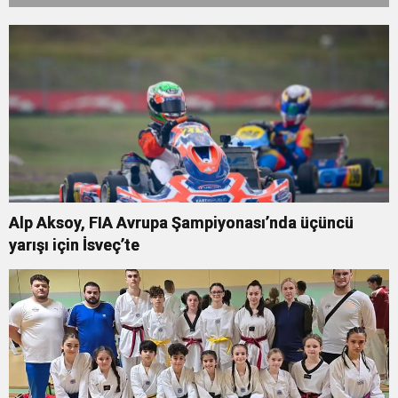
Alp Aksoy, FIA Avrupa Şampiyonası’nda üçüncü
yarışı için İsveç’te