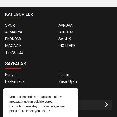
casino
siteleri
KATEGORİLER
SPOR
AVRUPA
ALMANYA
GÜNDEM
EKONOMİ
SAĞLIK
MAGAZİN
İNGİLTERE
TEKNOLOJİ
SAYFALAR
Künye
İletişim
Hakkımızda
Yasal Uyarı
E-BÜLTEN ABONELİĞİ
Veri politikasındaki amaçlarla sınırlı ve
mevzuata uygun şekilde çerez
konumlandırmaktayız. Detaylar için veri
politikamızı inceleyebilirsiniz.
E-Bülten aboneliği ile haberlere daha hızlı erişin.