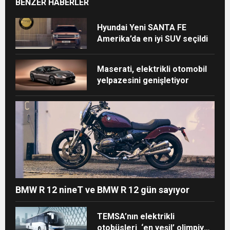
BENZER HABERLER
Hyundai Yeni SANTA FE
Amerika’da en iyi SUV seçildi
Maserati, elektrikli otomobil
yelpazesini genişletiyor
BMW R 12 nineT ve BMW R 12 gün sayıyor
TEMSA’nın elektrikli
otobüsleri ‘en yeşil’ olimpiyat