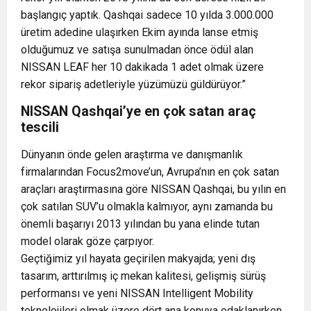
başlangıç yaptık. Qashqai sadece 10 yılda 3.000.000
üretim adedine ulaşırken Ekim ayında lanse etmiş
olduğumuz ve satışa sunulmadan önce ödül alan
NISSAN LEAF her 10 dakikada 1 adet olmak üzere
rekor sipariş adetleriyle yüzümüzü güldürüyor.”
NISSAN Qashqai’ye en çok satan araç
tescili
Dünyanın önde gelen araştırma ve danışmanlık
firmalarından Focus2move’un, Avrupa’nın en çok satan
araçları araştırmasına göre NISSAN Qashqai, bu yılın en
çok satılan SUV’u olmakla kalmıyor, aynı zamanda bu
önemli başarıyı 2013 yılından bu yana elinde tutan
model olarak göze çarpıyor.
Geçtiğimiz yıl hayata geçirilen makyajda; yeni dış
tasarım, arttırılmış iç mekan kalitesi, gelişmiş sürüş
performansı ve yeni NISSAN Intelligent Mobility
teknolojileri olmak üzere dört ana konuya odaklanırken