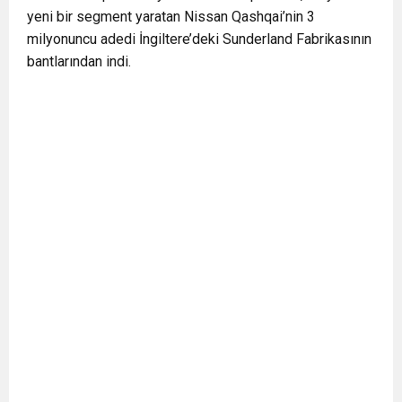
BULUŞUYOR
yeni bir segment yaratan Nissan Qashqai’nin 3
milyonuncu adedi İngiltere’deki Sunderland Fabrikasının
bantlarından indi.