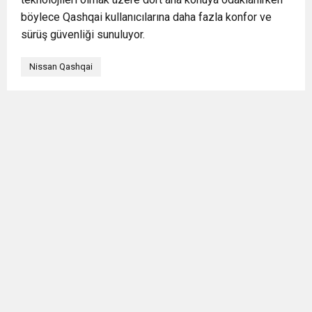
böylece Qashqai kullanıcılarına daha fazla konfor ve
sürüş güvenliği sunuluyor.
Nissan Qashqai