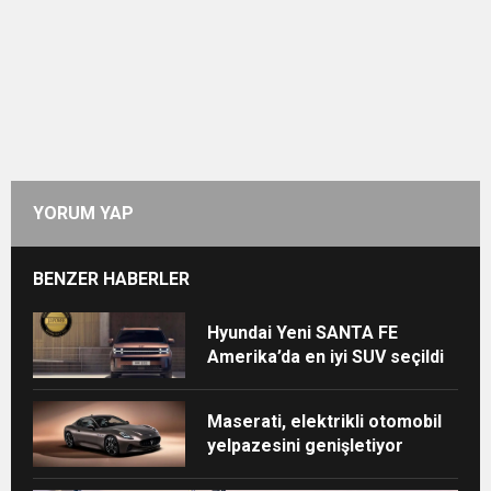
YORUM YAP
BENZER HABERLER
Hyundai Yeni SANTA FE
Amerika’da en iyi SUV seçildi
Maserati, elektrikli otomobil
yelpazesini genişletiyor